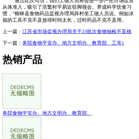
“通过此次勾当，我们工做人员将会进一步严把市场运营
从体准入，吸引了浩繁村平易近驻脚领会。养成科学饮食习
惯，”柳林县食物药品监视办理局薛村坐工做人员说。例如冰
箱的工具不克不及放得时间太长，过时药品不克不及用。
上一篇：
江苏省市场监视办理局关于23批次食物抽检不及格
下一篇：
务院食物平安办、地方文明办、教育部、工等1
热销产品
务院食物平安办、地方文明办、教育部、