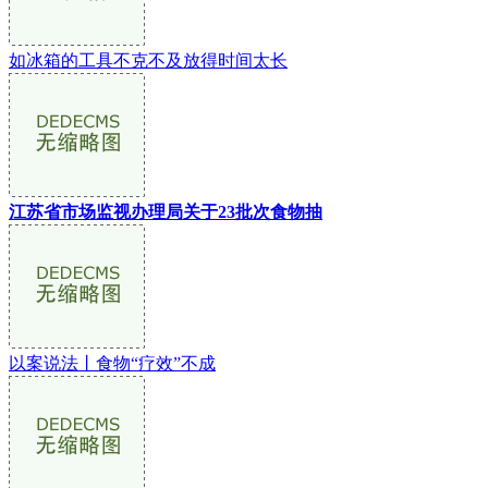
如冰箱的工具不克不及放得时间太长
江苏省市场监视办理局关于23批次食物抽
以案说法丨食物“疗效”不成