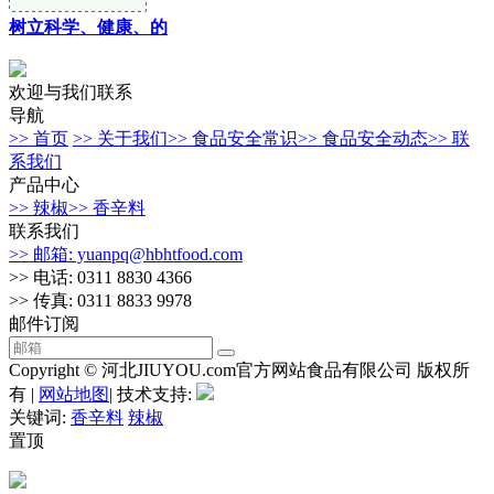
树立科学、健康、的
欢迎与我们联系
导航
>> 首页
>> 关于我们
>> 食品安全常识
>> 食品安全动态
>> 联
系我们
产品中心
>> 辣椒
>> 香辛料
联系我们
>> 邮箱: yuanpq@hbhtfood.com
>> 电话: 0311 8830 4366
>> 传真: 0311 8833 9978
邮件订阅
Copyright © 河北JIUYOU.com官方网站食品有限公司 版权所
有 |
网站地图
| 技术支持:
关键词:
香辛料
辣椒
置顶