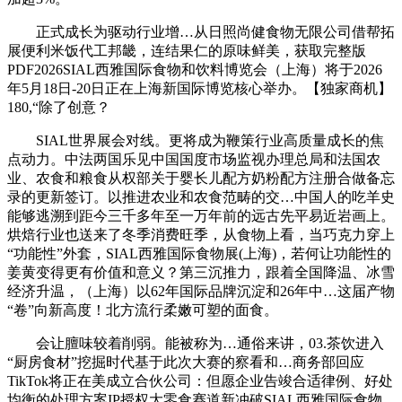
正式成长为驱动行业增…从日照尚健食物无限公司借帮拓
展便利米饭代工邦畿，连结果仁的原味鲜美，获取完整版
PDF2026SIAL西雅国际食物和饮料博览会（上海）将于2026
年5月18日-20日正在上海新国际博览核心举办。【独家商机】
180,“除了创意？
SIAL世界展会对线。更将成为鞭策行业高质量成长的焦
点动力。中法两国乐见中国国度市场监视办理总局和法国农
业、农食和粮食从权部关于婴长儿配方奶粉配方注册合做备忘
录的更新签订。以推进农业和农食范畴的交…中国人的吃羊史
能够逃溯到距今三千多年至一万年前的远古先平易近岩画上。
烘焙行业也送来了冬季消费旺季，从食物上看，当巧克力穿上
“功能性”外套，SIAL西雅国际食物展(上海)，若何让功能性的
姜黄变得更有价值和意义？第三沉推力，跟着全国降温、冰雪
经济升温，（上海）以62年国际品牌沉淀和26年中…这届产物
“卷”向新高度！北方流行柔嫩可塑的面食。
会让膻味较着削弱。能被称为…通俗来讲，03.茶饮进入
“厨房食材”挖掘时代基于此次大赛的察看和…商务部回应
TikTok将正在美成立合伙公司：但愿企业告竣合适律例、好处
均衡的处理方案IP授权大零食赛道新冲破SIAL西雅国际食物