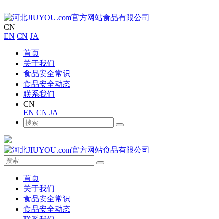
CN
EN
CN
JA
首页
关于我们
食品安全常识
食品安全动态
联系我们
CN
EN
CN
JA
首页
关于我们
食品安全常识
食品安全动态