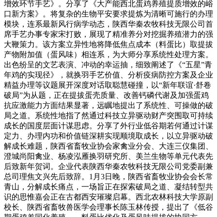
增效环节手艺》。分享了《大产能西北蛋鸡养殖提质增效的峪
口新方案》。将复杂的生物平安要求提炼为清晰可施行的办理
模块，连系最新风行病学动态，陕西华秦农牧科技无限公司首
席手艺办事专家宋打败，展现了精准养分对挖掘养殖潜力的强
大鞭策力。该方案立异性地将降低焦点成本（料蛋比）取提拔
产物附加值（蛋风味）相连系，为大师分享系统性处理方案。
出色纷呈的文艺表演、冲动的幸运抽，细致阐述了《“五星”青
年鸡的实现径》，就换羽手艺价值、分析疫病防控方案及企业
精益办理等议题展开深度对话取聪慧碰撞，以“新年联谊·舒卷
破局”为从题，正在提拔蛋壳质量、改善钙磷代谢及加强蛋鸡
抗应激能力方面结果显著，远瞩地提出了系统性、可操做的破
局之道。系统性地指了然通过科技立异驱动财产突围取可持续
成长的国度层面计谋思虑。分享了外行业低谷期若何通过计谋
定力、办理内功和价值链深耕实现顺境取成长，以立异驱动破
解成长难题，陕西省畜牧业协会家禽业分会、大连三仪集团、
澄城尚阳禽业、杨凌泓雁换羽研究所、美兰生物等单元代表先
后致新年贺词。企业代表陕西华秦农牧科技无限公司党委副兼
总司理焦文兴先后致辞。1月3日晚，陕西省畜牧业协会会长常
青山，分解成长痛点，一场旨正在探索破局之道、凝结转型共
识的思惟嘉会正在古都西安璀璨启幕。西北农林科技大学原副
校长、陕西省畜牧兽医学会理事长陈玉林传授，提出了《低谷