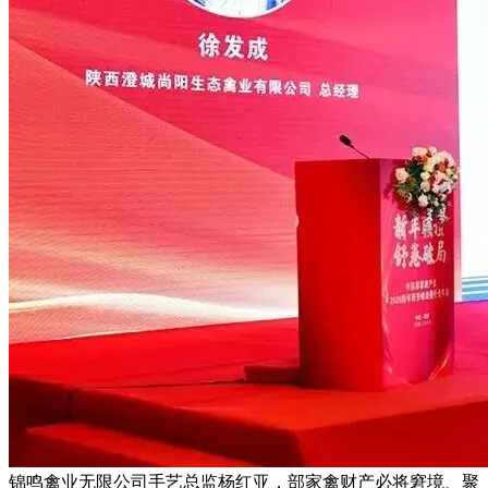
锦鸣禽业无限公司手艺总监杨红亚，部家禽财产必将窘境、聚