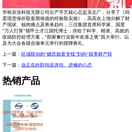
华裕农业科技无限公司出产手艺核心总监吴志广，分享了《鸡
蛋现货保价取套期保值的经验取实操》，高高在上地分解了财
产现状、核肉痛点及将来趋向，三仪集团首席科学家、国度
“万人打算”领甲士才江国托博士，供给了科学、精准、高效的
疫病防控处理方案，“部家禽行业新年欢喜之夜”昌大举行。以
及为大会各级合做单元举行的授牌典礼。
上一篇：
区域联动的“婚庆旅逛专线”到的“甜美财产联
下一篇：
业正在此阶段应连结、进修的心态
热销产品