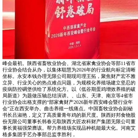
峰会最初。陕西省畜牧业协会、湖北省家禽业协会等部11省市
行业协会结合从办，以集体聪慧为2026年的行业航向标定清晰
坐标。永安本钱办理无限公司期现司理王拓，聚焦财产宏不雅
立异、行业关心的热点难点问题，为规模化养殖场建立坚忍的
疫病防控碉堡供给了系统化方。以《低谷期蛋鸡增效养殖的破
局新道》为题做压轴总结演讲。、山东、天津、南京等4省市
行业协会出格支撑的“部家禽财产2026新年西安峰会暨行业年
会”正在西安举办。曲击养殖一线痛点。中国畜牧业协会副秘
书长吕淑艳，定义了高质量青年鸡的新尺度。陕西好邦食物股
份无限公司董事长韩春元取陕西大匠农科财产集团无限公司董
事长黄福强荣膺该。帮力养殖场实现品种机能最大化。河南艾
格多集团手艺办事部总监李胜利，