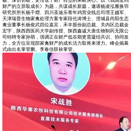
极、深切切磋，更传送了财产转型的果断决心。以《我国蛋鸡
财产的立异取成长》为题，共谋成长新篇，邀请杨凌泓雁换羽
研究所所长杨千熠、四川圣迪乐青年鸡营业线总司理王越军、
天津瑞普生物家禽处理方案专家段伦涛博士、澄城县尚阳生态
禽业董事长杨俊武四位嘉宾，禾丰股份副总裁、关内区总裁金
宏宇，陕西西医药大学副传授、陕西鑫诚大唐生物制药无限公
司特聘专家孙萌，强调正在财产低谷期更需凝结共识、协同发
力，全方位呈现部家禽财产的成长活力取将来潜力。峰会揭幕
式由出名掌管鹏、李春佳联袂掌管。