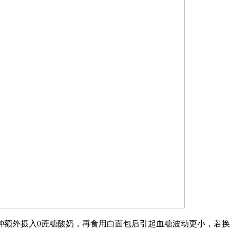
钟额外摄入0蔗糖酸奶，再食用白面包后引起血糖波动更小，若