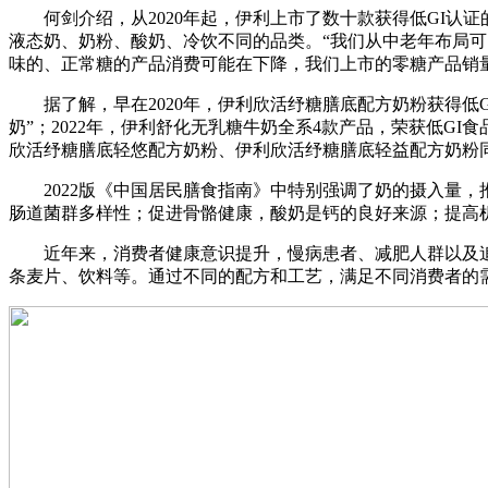
何剑介绍，从2020年起，伊利上市了数十款获得低GI认证
液态奶、奶粉、酸奶、冷饮不同的品类。“我们从中老年布局
味的、正常糖的产品消费可能在下降，我们上市的零糖产品销
据了解，早在2020年，伊利欣活纾糖膳底配方奶粉获得低GI食
奶”；2022年，伊利舒化无乳糖牛奶全系4款产品，荣获低GI食
欣活纾糖膳底轻悠配方奶粉、伊利欣活纾糖膳底轻益配方奶粉
2022版《中国居民膳食指南》中特别强调了奶的摄入量，推荐
肠道菌群多样性；促进骨骼健康，酸奶是钙的良好来源；提高
近年来，消费者健康意识提升，慢病患者、减肥人群以及追求
条麦片、饮料等。通过不同的配方和工艺，满足不同消费者的