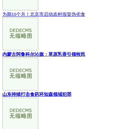
为期10个月！北京市启动农村假冒伪劣食
内蒙古阿鲁科尔沁旗：草原乳香引领牧民
山东持续打击食药环知森领域犯罪