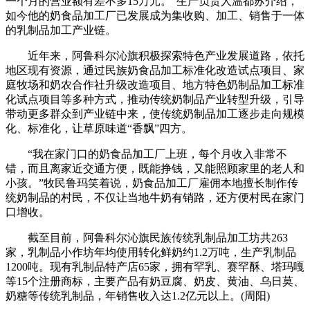
一个月的营业额有差不多15万元。”生产负责人温都苏介绍，
如今他的奶食品加工厂已发展成为集收购、加工、销售于一体
的乳制品加工产业链。
近年来，阿鲁科尔沁旗积极探索特色产业发展道路，依托
地区现有资源，通过民族奶食品加工标准化改造试点项目、家
庭牧场和奶农合作社升级改造项目、地方特色奶制品加工标准
化试点项目等多种方式，推动传统奶制品产业转型升级，引导
带动更多群众到产业链中来，使传统奶制品加工逐步走向规模
化、标准化，让草原味道“香飘”四方。
“我在家门口的奶食品加工厂上班，每个月收入非常不
错，而且离家近交通方便，既能挣钱，又能照顾家里的老人和
小孩。”牧民鲁玛笑着说，奶食品加工厂雇佣本地擅长制作传
统奶制品的村民，不仅让当地牛奶有销路，还方便村民在家门
口增收。
截至目前，阿鲁科尔沁旗民族传统乳制品加工坊共263
家，乳制品小作坊年均使用转化鲜奶约1.2万吨，生产乳制品
1200吨。现有乳制品特产店65家，拥有罕乳、赛罕酥、塔玛嘎
等15个注册商标，主要产品有奶豆腐、奶皮、黄油、乌日莫、
奶糖等传统乳制品，年销售收入达1.2亿元以上。(周阳)