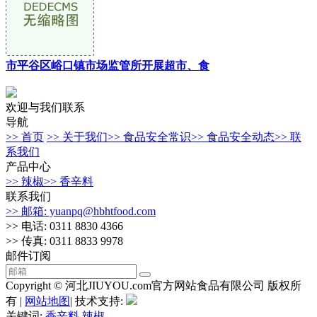
市平谷区峪口镇市场监管所开展超市、食
欢迎与我们联系
导航
>> 首页
>> 关于我们
>> 食品安全常识
>> 食品安全动态
>> 联
系我们
产品中心
>> 辣椒
>> 香辛料
联系我们
>> 邮箱: yuanpq@hbhtfood.com
>> 电话: 0311 8830 4366
>> 传真: 0311 8833 9978
邮件订阅
Copyright © 河北JIUYOU.com官方网站食品有限公司 版权所
有 |
网站地图
| 技术支持:
关键词:
香辛料
辣椒