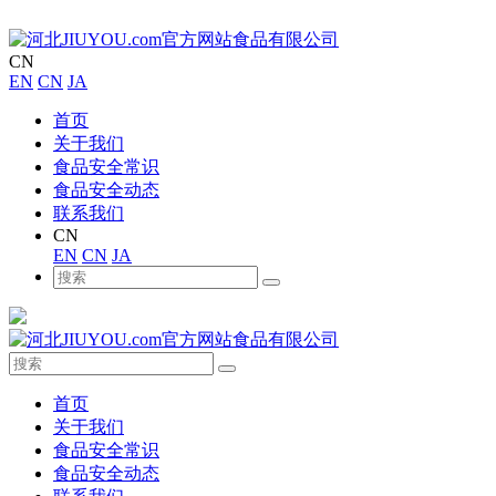
CN
EN
CN
JA
首页
关于我们
食品安全常识
食品安全动态
联系我们
CN
EN
CN
JA
首页
关于我们
食品安全常识
食品安全动态