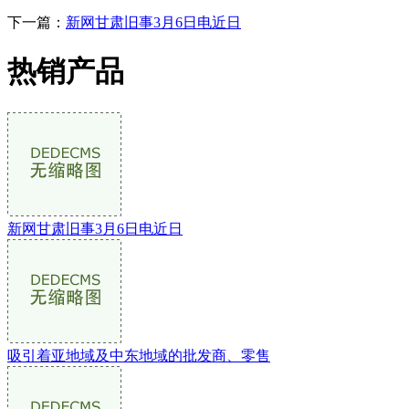
下一篇：
新网甘肃旧事3月6日电近日
热销产品
新网甘肃旧事3月6日电近日
吸引着亚地域及中东地域的批发商、零售