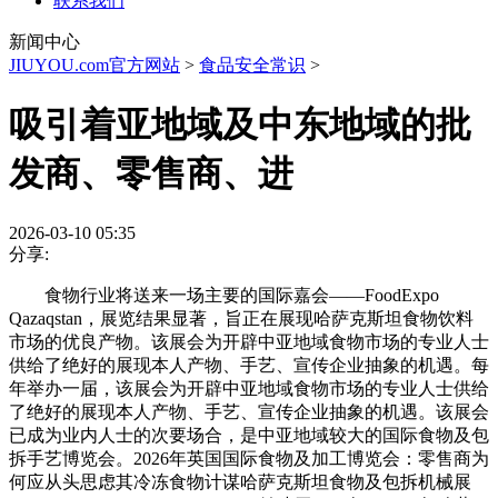
联系我们
新闻中心
JIUYOU.com官方网站
>
食品安全常识
>
吸引着亚地域及中东地域的批
发商、零售商、进
2026-03-10 05:35
分享:
食物行业将送来一场主要的国际嘉会——FoodExpo
Qazaqstan，展览结果显著，旨正在展现哈萨克斯坦食物饮料
市场的优良产物。该展会为开辟中亚地域食物市场的专业人士
供给了绝好的展现本人产物、手艺、宣传企业抽象的机遇。每
年举办一届，该展会为开辟中亚地域食物市场的专业人士供给
了绝好的展现本人产物、手艺、宣传企业抽象的机遇。该展会
已成为业内人士的次要场合，是中亚地域较大的国际食物及包
拆手艺博览会。2026年英国国际食物及加工博览会：零售商为
何应从头思虑其冷冻食物计谋哈萨克斯坦食物及包拆机械展