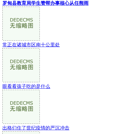
罗甸县教育局学生赞帮办事核心从任熊雨
常正在诸城市区南十公里处
眼看看孩子吃的是什么
出格们住了世纪疫情的严沉冲击