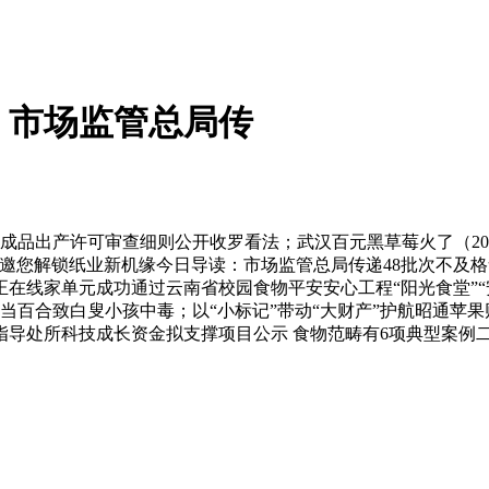
：市场监管总局传
品出产许可审查细则公开收罗看法；武汉百元黑草莓火了（2026年
邀您解锁纸业新机缘今日导读：市场监管总局传递48批次不及
在线家单元成功通过云南省校园食物平安安心工程“阳光食堂”“
水仙当百合致白叟小孩中毒；以“小标记”带动“大财产”护航昭通
方指导处所科技成长资金拟支撑项目公示 食物范畴有6项典型案