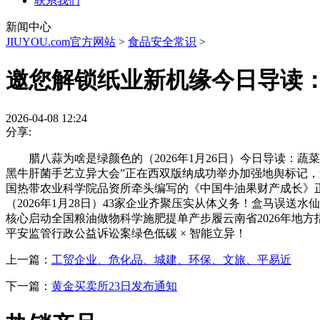
联系我们
新闻中心
JIUYOU.com官方网站
>
食品安全常识
>
邀您解锁纸业新机缘今日导读
2026-04-08 12:24
分享:
腊八蒜为啥是绿颜色的（2026年1月26日）今日导读：蔬菜成
黑牛肝菌手艺立异大会”正在西双版纳成功举办加强地舆标记，
国热带农业科学院品资所牵头编写的《中国牛油果财产成长》正
（2026年1月28日）43家企业齐聚压实从体义务！盒马误送
核心启动全国粮油做物科学施肥提单产步履云南省2026年地
平安监管行政公益诉讼案绿色低碳 × 智能立异！
上一篇：
工贸企业、危化品、城建、环保、文旅、平易近
下一篇：
黄金买卖所23日发布通知