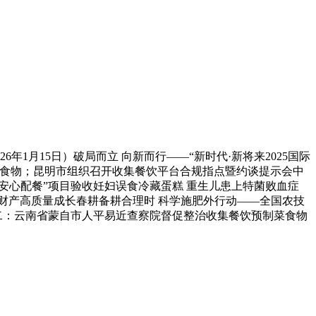
1月15日）破局而立 向新而行——“新时代·新将来2025国际
格食物；昆明市组织召开收集餐饮平台合规指点暨约谈提示会中
安心配餐”项目验收妊妇误食冷藏蛋糕 重生儿患上特菌败血症
苹果财产高质量成长春耕备耕合理时 科学施肥外行动——全国农技
例二：云南省蒙自市人平易近查察院督促整治收集餐饮预制菜食物