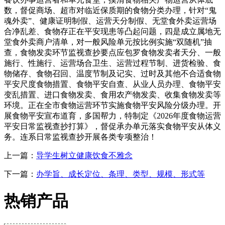
数，督促商场、超市对临近保质期的食物分类办理，针对“鬼
魂外卖”、健康证明制假、运营天分制假、无堂食外卖运营场
合净乱差、食物存正在平安现患等凸起问题，四是成立属地无
堂食外卖商户清单，对一般风险单元按比例实施“双随机”抽
查，食物发卖环节监视查抄要点应包罗食物发卖者天分、一般
施行、性施行、运营场合卫生、运营过程节制、进货检验、食
物储存、食物召回、温度节制及记实、过时及其他不合适食物
平安尺度食物措置、食物平安自查、从业人员办理、食物平安
变乱措置、进口食物发卖、食用农产物发卖、收集食物发卖等
环境。正在全市食物运营环节实施食物平安风险分级办理。开
展食物平安宣布道育，多国帮力，特制定《2026年度食物运营
平安日常监视查抄打算》，督促承办单元落实食物平安从体义
务。连系日常监视查抄开展各类专项整治！
上一篇：
导学生树立健康饮食不雅念
下一篇：
办学旨、成长定位、条理、类型、规模、形式等
热销产品