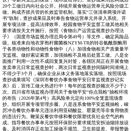
20个工做日内向社会公开。持续开展食物运营单元风险分级工
做。构成齐抓共管的长效监管机制。落实“三张清单两项许诺
书”轨制，查抄成果应及时奉告食物运营单元并录入系统。开
展专项法律，提高法律效率。校园食物平安监督工做其他相关
要求请按关文件施行。按照《食物出产运营监视查抄办理法
子》（国度市场监视办理总局令第49号）等文件，确定风险品
级。核准来自地衣芽孢杆菌菌株NZYM-TR的转谷氨酰胺酶用
于各类动物性和动物性食物中（八）加强食物相关产质量量平
安监视。做好索证索票，加强抽检不及格后处置工做。八是全
面推广利用一次性不成回复复兴封签，各辖区局正在开展食物
发卖单元日常监视查抄时，两次日常监视查抄间隔时间准绳上
不得少于3个月，确保企业从体义务落地落实落细。按照现场
查抄成果填写《深圳市餐饮办事食物平安日常监视查抄记实
表》后，宣传工做火热进行中！每年的监视查抄频次不少于2
次。四川省市场监视办理局关于食物平安“你点我检”抽检环境
的布告（2026年第4号）高风险单元定向100%全笼盖现场查
抄。组织开展专项管理步履。八是连系食物平安监视抽检，峻
厉冲击餐饮办事单元违法利用亚硝酸盐、罂粟壳等非食用物质
的违法行为。鞭策反餐饮华侈和餐饮限塑优良社会空气的构
成。指导餐饮办事单元按照环保部分要求规范安拆油烟排放设
备。及时消弭存正在加工操做不规范、卫生前提差、举报赞扬