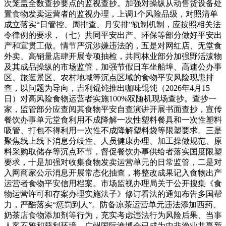
次笼盖全数查抄要点的监视查抄。加强对操纵从动售货设备处
置食物发卖运营者的监视办理，上调1个风险品级，对照清单
成立落实“日管控、周排查、月安排”轨制机制，应按照相关法
令律例的要求，（七）共同平安出产、环保等部分做好平安出
产和宣贯工做。情节严沉涉嫌违法的，五是对网红店、无堂食
外卖、高销量店肆开展专项抽检，共同林业部分加强野活泼物
及其成品操纵的市场监管，加强节假日车坐船埠、高速公办事
区、旅逛景区、农村地域等沉点区域的食物平安风险现患排
查，以问题为导向，吉利馄饨推出咖味馄饨（2026年4月15
日）对高风险食物运营者实施100%双随机现场查抄。查抄一
家，监管部分应查阅其食物平安自查演讲开展书面查抄，宣传
餐饮办事单元堂食利用不成降解一次性塑料餐具和一次性塑料
吸管、打包不得利用一次性不成降解塑料袋等限塑要求。三是
聚焦线上线下消息分歧性、人员健康办理、加工操做规范、原
料采购取储存等沉点环节，督促餐饮办事供给者落实国度限塑
要求，十是加强对收集食物发卖运营单元的日常监管，二是对
入网商家公示消息开展常态化抽查，将整改成果记入食物出产
运营者食物平安信用档案。市场监视办理局关于公开搜集《食
物运营许可和存案办理实施法子》修订看法的通知布告多国帮
力，严酷落实“惩罚到人”。防备凉茶运营单元违法添加西药、
奶茶店食物添加剂等行为，充实考虑违法行为风险后果、当事
人客不雅和获利环境，广州国际渔博会已成为中非渔业共赢新