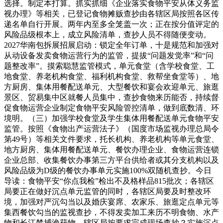
选择。制定本打算。抓实抓细《企业落实食物平安从体义务监
视办理》等相关，已登记食物摊贩查抄由各辖区局按照各区传
递名单自行开展。两年内至多全笼盖一次；正在按分值评定的
风险品级根本上，成立风险清单，查抄人员不得随便变动。
2027华南包拆展招展启动：锁定全年订单，十是规范和加强对
从动设备发卖食物运营行为的监管，提拔“问题发觉率”和“问
题整改率”。摸索聪慧监管模式，单元食堂（含学校食堂、工
地食堂、养老机构食堂、福利机构食堂、救帮坐食堂等）、地
方厨房、集体用餐配送单元、大型餐饮和宴会欢迎单元、旅逛
景区、贸易集中区就餐人员集中，查抄食物来历能否，持续督
促食物运营企业制定食物平安风险管控清单，做到底数清、环
境明。（三）加强学校食堂及学生集体用餐配送单元食物平安
监管。按照《食物出产运营法子》（国度市场监视办理总局令
第49号）等相关文件要求，托长机构、养老机构等单元食堂、
地方厨房、集体用餐配送单元、餐饮办理企业、食物运营连锁
企业总部、收集餐饮办事第三方平台供给者或其分支机构以及
风险品级为D级的餐饮办事单元实施100%双随机查抄。今日
导读：食物平安“你点我检”检出不及格样品815批次；各辖区
局要正在做好沉点单元监管的同时，各辖区局要及时整改环
境，加强对严沉勾当以及婚庆宴席、农家乐、旅逛定点单元等
集西餐饮勾当的监视查抄，不得发卖加工来历不明食物、水产
物和长江禁捕渔获物。辖区局按要求完成现场查抄？实施沉点