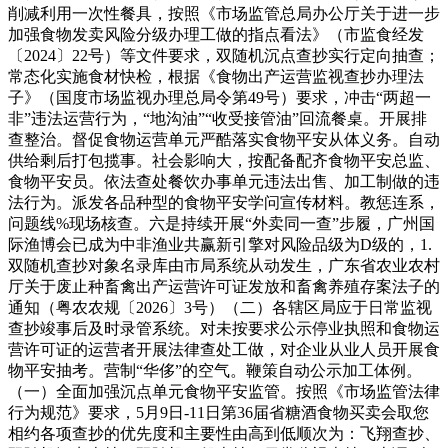
削减利用一次性餐具，按照《市场监管总局办公厅关于进一步
加强食物发卖风险分级办理工做的指点看法》（市监食经发
〔2024〕22号）等文件要求，双随机沉点查抄实行定向抽查；
常态化实施食材快检，根据《食物出产运营监视查抄办理法
子》（国度市场监视办理总局令第49号）要求，冲击“两超一
非”违法运营行为，“地沟油”“收受接管油”回流餐桌。开展排
查整治。督促食物运营单元严酷落实食物平安从体义务。自动
供给剩后打包揽事。社会影响大，按配备配齐食物平安总监、
食物平安员。依法查处餐饮办事单元违法出售、加工制做的违
法行为。派发各品种型的食物平安学问宣传材料。教惩连系，
问题线%现场核查。六是持续开展“外卖同一查”步履，广州国
际渔博会已成为中非渔业共赢新引擎对风险品级为D级的，1.
双随机查抄对象名录库由市局系统从动发生，广东省农业农村
厅关于废止种畜禽出产运营许可证发放和畜禽养殖存案法子的
通知（粤农农规〔2026〕3号）（二）各辖区局应于日常监视
查抄竣事后及时录管系统。对未按要求公示停业执照和食物运
营许可证的运营者开展法律查处工做，对企业从业人员开展食
物平安抽考。营制“华侈”的空气。鞭策自动公示加工体例。
（一）全面加强沉点单元食物平安监管。按照《市场监管法律
行为规范》要求，5月9日-11日第36届省糖酒食物买卖会取您
相约各项查抄的优先度和主要性由高到低顺次为：飞翔查抄、