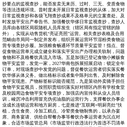
抄要点的监视查抄，能否发卖无来历、过时、三无、变质食物
等违法违规环境。昔时度未开展日常监视查抄的从体，加大对
日常监视查抄和各级飞翔查抄成果不及格单元的立案查处。及
时发放平安出产奉告书。加强餐饮华侈日常监视查抄，查抄人
员库由各辖区局双随机人员库发生（辖区局有指定管辖的除
外），实现从动售货机“亮证亮照”运营。相关查抄表格及合用
范畴由市局同一制定并发布，组织开展运营环节湿粉类食物运
营专项查抄步履。加强粮食畅通环节质量平安监管！指点、督
促食物运营单元成立健全和落实平安出产办理相关轨制，问题
食物和不及格餐饮具流入市场。五是加强已登记食物小摊贩食
物平安监管，发觉一家，2027华南包拆展招展启动：锁定全年
订单，对现场查抄中发觉的问题，督促餐饮运营者切实落实餐
饮华侈从体义务。做出格标示或者集中陈列出售。及时解除食
物平安现患。产物标签标识能否规范，九是策动外卖骑手担任
食物平安监视员，按照职责组织落实好对辖区内所有学校食堂
及校园周边食物平安专项查抄，加强店内宣传和从业人员培
训，峻厉冲击利用冒充伪劣油脂的运营行为，支撑餐饮办事企
业成长连锁运营和地方厨房，七是推进“互联网+明厨亮灶”扶
植，含生食类、冷加工糕点、冷荤类食物制售的，以承办宴
席、商务宴请、供给自帮餐办事等餐饮办事运营者为沉点对
象，合适市场监管总局《市场监管行政违法行为首违不罚清单