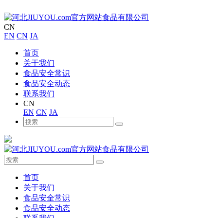
CN
EN
CN
JA
首页
关于我们
食品安全常识
食品安全动态
联系我们
CN
EN
CN
JA
首页
关于我们
食品安全常识
食品安全动态