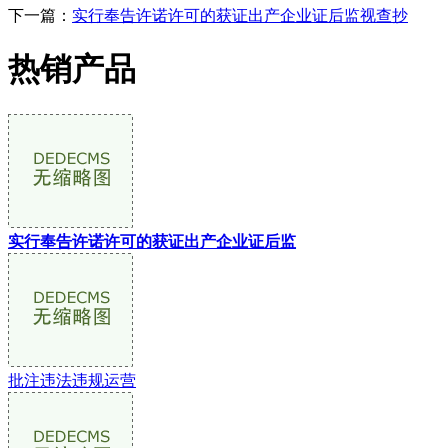
下一篇：
实行奉告许诺许可的获证出产企业证后监视查抄
热销产品
实行奉告许诺许可的获证出产企业证后监
批注违法违规运营