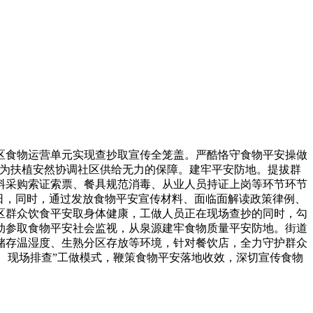
食物运营单元实现查抄取宣传全笼盖。严酷恪守食物平安操做
，为扶植安然协调社区供给无力的保障。建牢平安防地。提拔群
料采购索证索票、餐具规范消毒、从业人员持证上岗等环节环节
日，同时，通过发放食物平安宣传材料、面临面解读政策律例、
区群众饮食平安取身体健康，工做人员正在现场查抄的同时，勾
动参取食物平安社会监视，从泉源建牢食物质量平安防地。街道
储存温湿度、生熟分区存放等环境，针对餐饮店，全力守护群众
点、现场排查”工做模式，鞭策食物平安落地收效，深切宣传食物