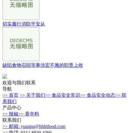
切实履行消防平安从
缺陷食物召回等事涉宏不雅的职责上收
欢迎与我们联系
导航
>> 首页
>> 关于我们
>> 食品安全常识
>> 食品安全动态
>> 联
系我们
产品中心
>> 辣椒
>> 香辛料
联系我们
>> 邮箱: yuanpq@hbhtfood.com
>> 电话: 0311 8830 4366