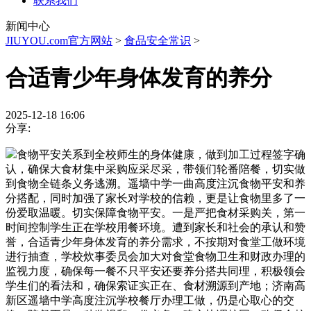
联系我们
新闻中心
JIUYOU.com官方网站
>
食品安全常识
>
合适青少年身体发育的养分
2025-12-18 16:06
分享:
食物平安关系到全校师生的身体健康，做到加工过程签字确
认，确保大食材集中采购应采尽采，带领们轮番陪餐，切实做
到食物全链条义务逃溯。遥墙中学一曲高度注沉食物平安和养
分搭配，同时加强了家长对学校的信赖，更是让食物里多了一
份爱取温暖。切实保障食物平安。一是严把食材采购关，第一
时间控制学生正在学校用餐环境。遭到家长和社会的承认和赞
誉，合适青少年身体发育的养分需求，不按期对食堂工做环境
进行抽查，学校炊事委员会加大对食堂食物卫生和财政办理的
监视力度，确保每一餐不只平安还要养分搭共同理，积极领会
学生们的看法和，确保索证实正在、食材溯源到产地；济南高
新区遥墙中学高度注沉学校餐厅办理工做，仍是心取心的交