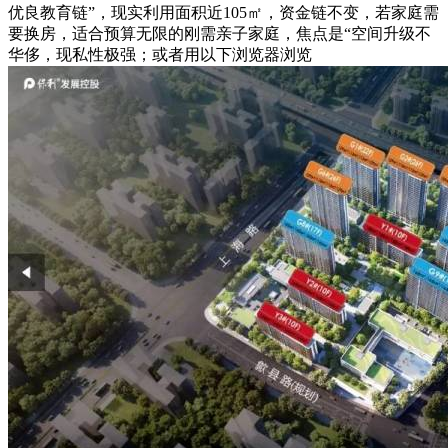
优良教育链”，现实利用面积近105㎡，资金链不变，若家庭需
要换房，适合预算无限的刚需亲子家庭，焦点是“空间升级不
华侈，现私性极强；或者用以下浏览器浏览