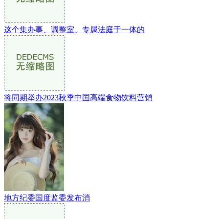
这个集办事、调整室、专属法庭于一体的
将同期举办2023秋季中国高端食物饮料营销
地方纪委国度监委发布消