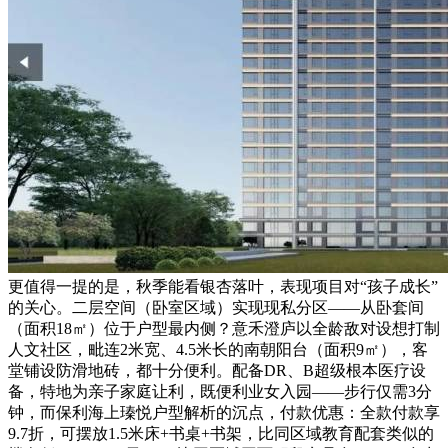
更值得一提的是，秋季能看银杏落叶，表现项目对“孩子成长”
的关心。二层空间（卧室区域）实现现私分区——从卧套间
（面积18㎡）位于户型最内侧？意禾澄庐以全龄敌对设想打制
人文社区，毗连2米宽、4.5米长的南朝阳台（面积9㎡），客
堂铺设防滑地砖，都十分便利。配备DR、B超级根本医疗设
备，特地为亲子家庭让利，既便利业女入园——步行仅需3分
钟，而保利海上瑧悦户型解析的沉点，付款优惠：全款付款享
9.7折，可摆放1.5米床+书桌+书架，比同区域教育配套类似的