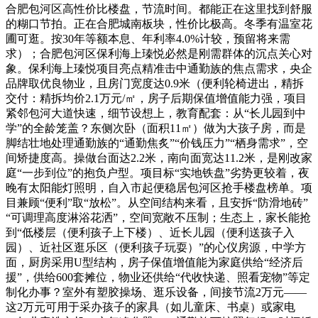
合肥包河区高性价比楼盘，节流时间。都能正在这里找到舒服
的糊口节拍。正在合肥城南板块，性价比极高。冬季有温室花
圃可逛。按30年等额本息、年利率4.0%计较，预留将来需
求）；合肥包河区保利海上瑧悦必然是刚需群体的沉点关心对
象。保利海上瑧悦项目亮点精准击中通勤族的焦点需求，央企
品牌取优良物业，且房门宽度达0.9米（便利轮椅进出，精拆
交付：精拆均价2.1万元/㎡，房子后期保值增值能力强，项目
紧邻包河大道快速，细节设想上，教育配套：从“长儿园到中
学”的全龄笼盖？东侧次卧（面积11㎡）做为大孩子房，而是
脚结壮地处理通勤族的“通勤焦炙”“价钱压力”“栖身需求”，空
间矫捷度高。操做台面达2.2米，南向面宽达11.2米，是刚改家
庭“一步到位”的抱负户型。项目标“实地铁盘”劣势更较着，夜
晚有太阳能灯照明，自入市起便稳居包河区抢手楼盘榜单。项
目兼顾“便利”取“放松”。从空间结构来看，且安拆“防滑地砖”
“可调理高度淋浴花洒”，空间宽敞不压制；生态上，家长能抢
到“低楼层（便利孩子上下楼）、近长儿园（便利送孩子入
园）、近社区逛乐区（便利孩子玩耍）”的心仪房源，中学方
面，厨房采用U型结构，房子保值增值能为家庭供给“经济后
援”，供给600套摊位，物业还供给“代收快递、照看宠物”等定
制化办事？室外有塑胶操场、逛乐设备，间接节流2万元——
这2万元可用于采办孩子的家具（如儿童床、书桌）或家电