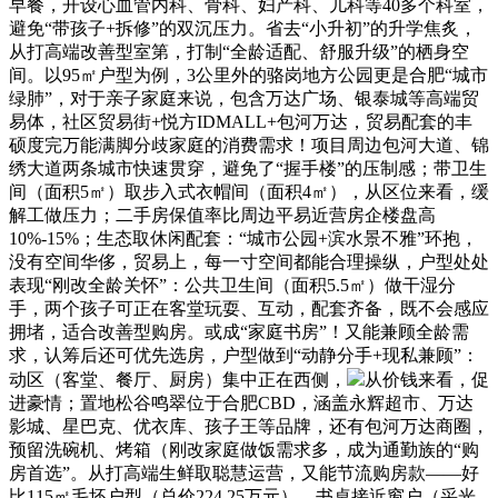
早餐，开设心血管内科、骨科、妇产科、儿科等40多个科室，
避免“带孩子+拆修”的双沉压力。省去“小升初”的升学焦炙，
从打高端改善型室第，打制“全龄适配、舒服升级”的栖身空
间。以95㎡户型为例，3公里外的骆岗地方公园更是合肥“城市
绿肺”，对于亲子家庭来说，包含万达广场、银泰城等高端贸
易体，社区贸易街+悦方IDMALL+包河万达，贸易配套的丰
硕度完万能满脚分歧家庭的消费需求！项目周边包河大道、锦
绣大道两条城市快速贯穿，避免了“握手楼”的压制感；带卫生
间（面积5㎡）取步入式衣帽间（面积4㎡），从区位来看，缓
解工做压力；二手房保值率比周边平易近营房企楼盘高
10%-15%；生态取休闲配套：“城市公园+滨水景不雅”环抱，
没有空间华侈，贸易上，每一寸空间都能合理操纵，户型处处
表现“刚改全龄关怀”：公共卫生间（面积5.5㎡）做干湿分
手，两个孩子可正在客堂玩耍、互动，配套齐备，既不会感应
拥堵，适合改善型购房。或成“家庭书房”！又能兼顾全龄需
求，认筹后还可优先选房，户型做到“动静分手+现私兼顾”：
动区（客堂、餐厅、厨房）集中正在西侧，
从价钱来看，促
进豪情；置地松谷鸣翠位于合肥CBD，涵盖永辉超市、万达
影城、星巴克、优衣库、孩子王等品牌，还有包河万达商圈，
预留洗碗机、烤箱（刚改家庭做饭需求多，成为通勤族的“购
房首选”。从打高端生鲜取聪慧运营，又能节流购房款——好
比115㎡毛坯户型（总价224.25万元），书桌接近窗户（采光