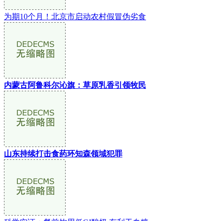
为期10个月！北京市启动农村假冒伪劣食
内蒙古阿鲁科尔沁旗：草原乳香引领牧民
山东持续打击食药环知森领域犯罪