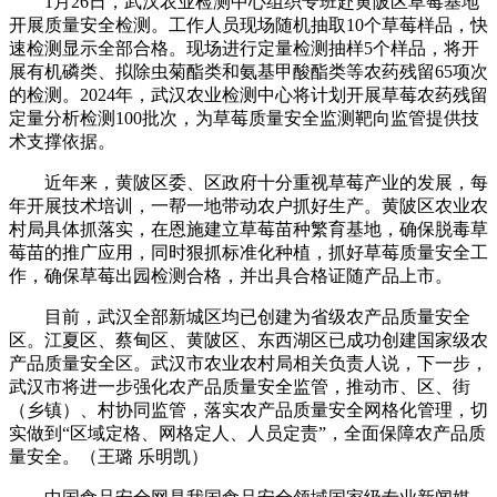
1月26日，武汉农业检测中心组织专班赴黄陂区草莓基地
开展质量安全检测。工作人员现场随机抽取10个草莓样品，快
速检测显示全部合格。现场进行定量检测抽样5个样品，将开
展有机磷类、拟除虫菊酯类和氨基甲酸酯类等农药残留65项次
的检测。2024年，武汉农业检测中心将计划开展草莓农药残留
定量分析检测100批次，为草莓质量安全监测靶向监管提供技
术支撑依据。
近年来，黄陂区委、区政府十分重视草莓产业的发展，每
年开展技术培训，一帮一地带动农户抓好生产。黄陂区农业农
村局具体抓落实，在恩施建立草莓苗种繁育基地，确保脱毒草
莓苗的推广应用，同时狠抓标准化种植，抓好草莓质量安全工
作，确保草莓出园检测合格，并出具合格证随产品上市。
目前，武汉全部新城区均已创建为省级农产品质量安全
区。江夏区、蔡甸区、黄陂区、东西湖区已成功创建国家级农
产品质量安全区。武汉市农业农村局相关负责人说，下一步，
武汉市将进一步强化农产品质量安全监管，推动市、区、街
（乡镇）、村协同监管，落实农产品质量安全网格化管理，切
实做到“区域定格、网格定人、人员定责”，全面保障农产品质
量安全。（王璐 乐明凯）