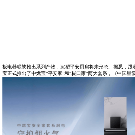
板电器联袂推出系列产物，沉塑平安厨房将来形态。据悉，跟
宝正式推出了中燃宝“平安家”和“糊口家”两大套系，《中国星