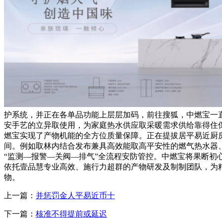
护系统，并正在各单品功能上层层加码，前往搜狐，中燃宝一
安手艺的立异取使用，为家庭热水供应取采暖需求供给靠得住
燃宝实现了产物机能的全方位质量保障。正在提拔居平易近厨
间。例如取林内结合发布兼具高效能取高平安性的燃气热水器、
“监测—报警—关阀—排气”全流程安防管控。中燃宝将果断初
依托壹品慧专业高效、施行力超群的产物研发及制制团队，为
物。
上一篇：
并惩罚金人平易近币十
下一篇：
核准不得提前或延迟