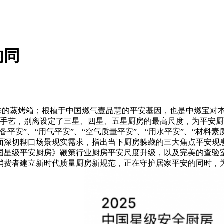
的同
味的蒸烤箱；根植于中国燃气壹品慧的平安基因，也是中燃宝对
防手艺，别离设定了三星、四星、五星厨房的最高尺度，为平安厨
安”、“用气平安”、“空气质量平安”、“用水平安”、“材料素质
面深切糊口场景现实需求，指出当下厨房躲藏的三大焦点平安现
国星级平安厨房》鞭策行业厨房平安尺度升级，以及完美的查验
消费者建立新时代质量厨房新规范，正在守护居家平安的同时，