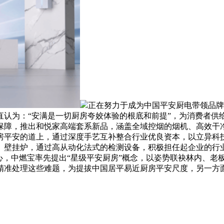
正在努力于成为中国平安厨电带领品牌
直认为：“安满是一切厨房夸姣体验的根底和前提”，为消费者供
保障，推出和悦家高端套系新品，涵盖全域控烟的烟机、高效干
房平安的道上，通过深度手艺互补整合行业优良资本，以立异科
壁挂炉，通过高从动化法式的检测设备，积极担任起企业的行业
心，中燃宝率先提出“星级平安厨房”概念，以姿势联袂林内、老
精准处理这些难题，为提拔中国居平易近厨房平安尺度，另一方