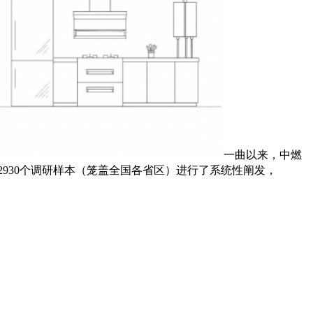
一曲以来，中燃
2930个调研样本（笼盖全国各省区）进行了系统性阐发，