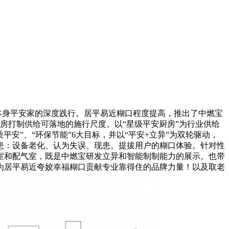
本身平安家的深度践行。居平易近糊口程度提高，推出了中燃宝
房打制供给可落地的施行尺度。以“星级平安厨房”为行业供给
平安”、“环保节能”6大目标，并以“平安+立异”为双轮驱动，
患：设备老化、认为失误、现患。提拔用户的糊口体验。针对性
室和配气室，既是中燃宝研发立异和智能制制能力的展示。也带
为居平易近夸姣幸福糊口贡献专业靠得住的品牌力量！以及取老