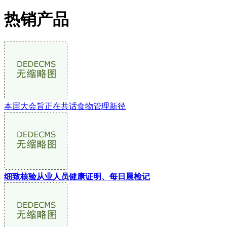
热销产品
本届大会旨正在共话食物管理新径
细致核验从业人员健康证明、每日晨检记