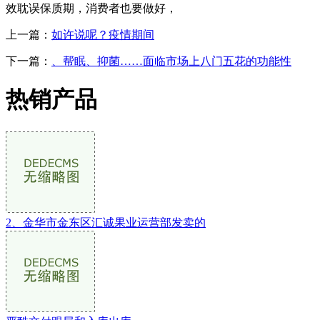
效耽误保质期，消费者也要做好，
上一篇：
如许说呢？疫情期间
下一篇：
、帮眠、抑菌……面临市场上八门五花的功能性
热销产品
2、金华市金东区汇诚果业运营部发卖的