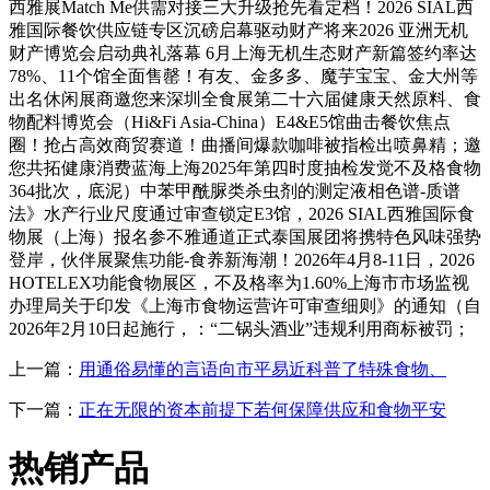
西雅展Match Me供需对接三大升级抢先看定档！2026 SIAL西
雅国际餐饮供应链专区沉磅启幕驱动财产将来2026 亚洲无机
财产博览会启动典礼落幕 6月上海无机生态财产新篇签约率达
78%、11个馆全面售罄！有友、金多多、魔芋宝宝、金大州等
出名休闲展商邀您来深圳全食展第二十六届健康天然原料、食
物配料博览会（Hi&Fi Asia-China）E4&E5馆曲击餐饮焦点
圈！抢占高效商贸赛道！曲播间爆款咖啡被指检出喷鼻精；邀
您共拓健康消费蓝海上海2025年第四时度抽检发觉不及格食物
364批次，底泥）中苯甲酰脲类杀虫剂的测定液相色谱-质谱
法》水产行业尺度通过审查锁定E3馆，2026 SIAL西雅国际食
物展（上海）报名参不雅通道正式泰国展团将携特色风味强势
登岸，伙伴展聚焦功能-食养新海潮！2026年4月8-11日，2026
HOTELEX功能食物展区，不及格率为1.60%上海市市场监视
办理局关于印发《上海市食物运营许可审查细则》的通知（自
2026年2月10日起施行，：“二锅头酒业”违规利用商标被罚；
上一篇：
用通俗易懂的言语向市平易近科普了特殊食物、
下一篇：
正在无限的资本前提下若何保障供应和食物平安
热销产品