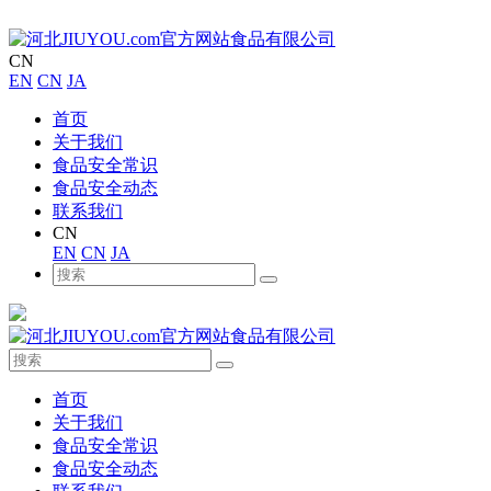
CN
EN
CN
JA
首页
关于我们
食品安全常识
食品安全动态
联系我们
CN
EN
CN
JA
首页
关于我们
食品安全常识
食品安全动态