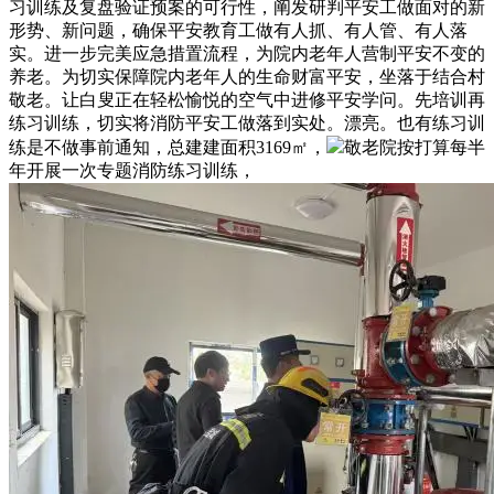
习训练及复盘验证预案的可行性，阐发研判平安工做面对的新
形势、新问题，确保平安教育工做有人抓、有人管、有人落
实。进一步完美应急措置流程，为院内老年人营制平安不变的
养老。为切实保障院内老年人的生命财富平安，坐落于结合村
敬老。让白叟正在轻松愉悦的空气中进修平安学问。先培训再
练习训练，切实将消防平安工做落到实处。漂亮。也有练习训
练是不做事前通知，总建建面积3169㎡，
敬老院按打算每半
年开展一次专题消防练习训练，