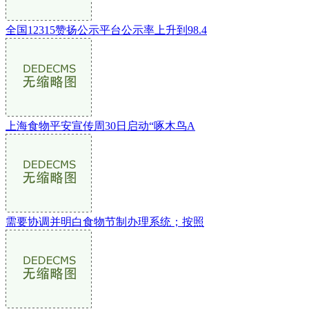
全国12315赞扬公示平台公示率上升到98.4
上海食物平安宣传周30日启动“啄木鸟A
需要协调并明白食物节制办理系统；按照