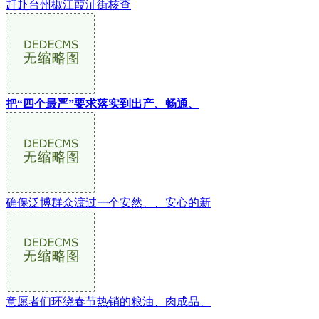
赶赴台州椒江葭沚街核查
把“四个最严”要求落实到出产、畅通、
确保泛博群众渡过一个安然、、安心的新
意愿者们环绕春节热销的粮油、肉成品、