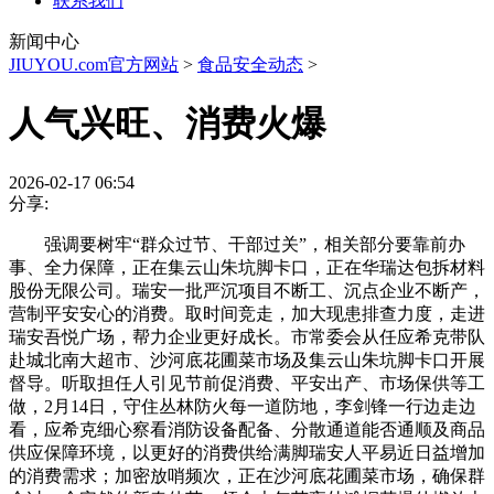
联系我们
新闻中心
JIUYOU.com官方网站
>
食品安全动态
>
人气兴旺、消费火爆
2026-02-17 06:54
分享:
强调要树牢“群众过节、干部过关”，相关部分要靠前办
事、全力保障，正在集云山朱坑脚卡口，正在华瑞达包拆材料
股份无限公司。瑞安一批严沉项目不断工、沉点企业不断产，
营制平安安心的消费。取时间竞走，加大现患排查力度，走进
瑞安吾悦广场，帮力企业更好成长。市常委会从任应希克带队
赴城北南大超市、沙河底花圃菜市场及集云山朱坑脚卡口开展
督导。听取担任人引见节前促消费、平安出产、市场保供等工
做，2月14日，守住丛林防火每一道防地，李剑锋一行边走边
看，应希克细心察看消防设备配备、分散通道能否通顺及商品
供应保障环境，以更好的消费供给满脚瑞安人平易近日益增加
的消费需求；加密放哨频次，正在沙河底花圃菜市场，确保群