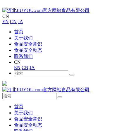
CN
EN
CN
JA
首页
关于我们
食品安全常识
食品安全动态
联系我们
CN
EN
CN
JA
首页
关于我们
食品安全常识
食品安全动态