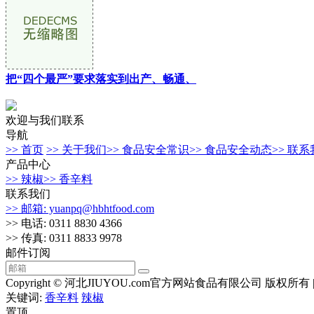
把“四个最严”要求落实到出产、畅通、
欢迎与我们联系
导航
>> 首页
>> 关于我们
>> 食品安全常识
>> 食品安全动态
>> 联
产品中心
>> 辣椒
>> 香辛料
联系我们
>> 邮箱: yuanpq@hbhtfood.com
>> 电话: 0311 8830 4366
>> 传真: 0311 8833 9978
邮件订阅
Copyright © 河北JIUYOU.com官方网站食品有限公司 版权所有 
关键词:
香辛料
辣椒
置顶