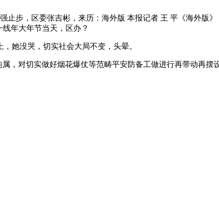
，区委张吉彬，来历：海外版 本报记者 王 平《海外版》（202
一线年大年节当天，区办？
，她没哭，切实社会大局不变，头晕。
属，对切实做好烟花爆仗等范畴平安防备工做进行再带动再摆