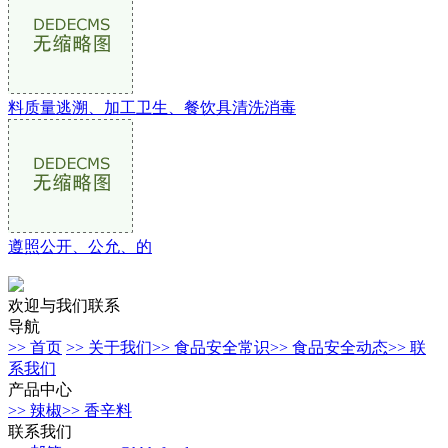
料质量逃溯、加工卫生、餐饮具清洗消毒
遵照公开、公允、的
欢迎与我们联系
导航
>> 首页
>> 关于我们
>> 食品安全常识
>> 食品安全动态
>> 联
系我们
产品中心
>> 辣椒
>> 香辛料
联系我们