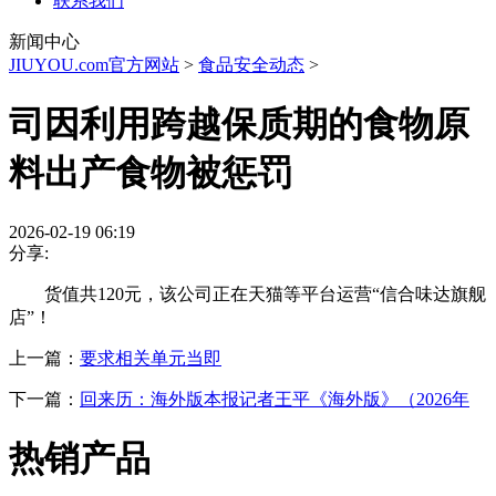
联系我们
新闻中心
JIUYOU.com官方网站
>
食品安全动态
>
司因利用跨越保质期的食物原
料出产食物被惩罚
2026-02-19 06:19
分享:
货值共120元，该公司正在天猫等平台运营“信合味达旗舰
店”！
上一篇：
要求相关单元当即
下一篇：
回来历：海外版本报记者王平《海外版》（2026年
热销产品