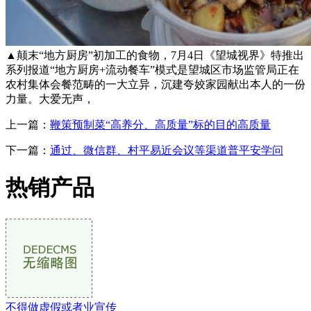
▲颠末“地方厨房”初加工的食物，7月4日《望城视界》特推出
系列报道“地方厨房+流动餐车”模式是望城区市场监管局正在
农村集体会餐范畴的一大立异，沉建夸姣家园献出本人的一份
力量。大爱无声，
上一篇：
鞭策预制菜“高养分、高质量”标的目的高质量
下一篇：
通过、微信群、村平易近会议等渠道普平安学问
热销产品
不得做虚假或者业宣传