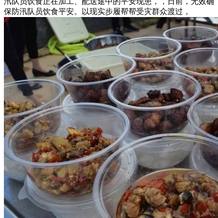
汛队员饮食正在加工、配送途中的平安现患，，日前，无效确
保防汛队员饮食平安。以现实步履帮帮受灾群众渡过，