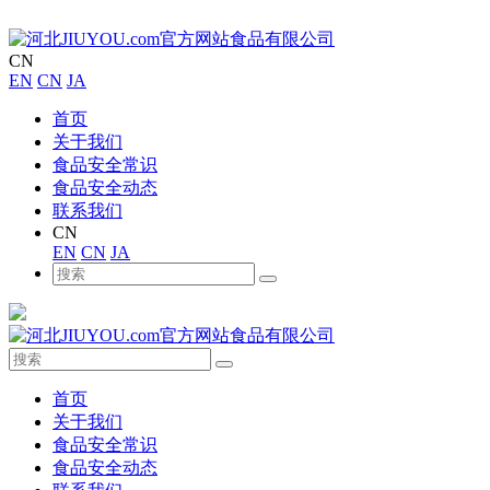
CN
EN
CN
JA
首页
关于我们
食品安全常识
食品安全动态
联系我们
CN
EN
CN
JA
首页
关于我们
食品安全常识
食品安全动态