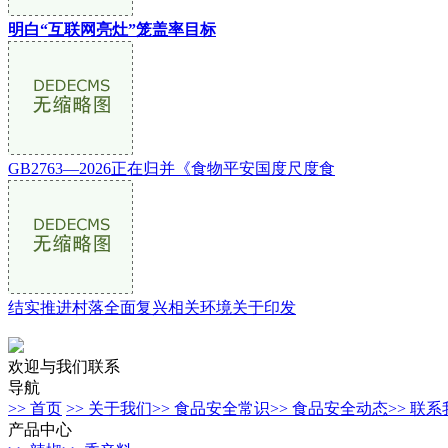
明白“互联网亮灶”笼盖率目标
GB2763—2026正在归并《食物平安国度尺度食
结实推进村落全面复兴相关环境关于印发
欢迎与我们联系
导航
>> 首页
>> 关于我们
>> 食品安全常识
>> 食品安全动态
>> 联
产品中心