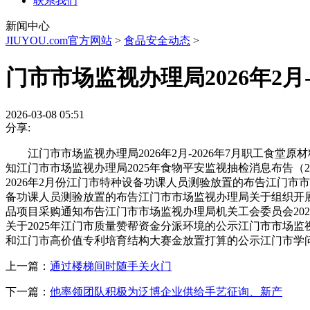
联系我们
新闻中心
JIUYOU.com官方网站
>
食品安全动态
>
门市市场监视办理局2026年2月-
2026-03-08 05:51
分享:
江门市市场监视办理局2026年2月-2026年7月职工食堂
知江门市市场监视办理局2025年食物平安监视抽检消息布告（2
2026年2月份江门市特种设备功课人员测验放置的布告江门市市
备功课人员测验放置的布告江门市市场监视办理局关于组织开展
品项目采购通知布告江门市市场监视办理局机关工会委员会20
关于2025年江门市质量赞帮资金分派环境的公示江门市市场监
和江门市高价值专利培育结构大赛金放置打算的公示江门市学问
上一篇：
通过楼梯间时随手关火门
下一篇：
他率领团队积极为泛博企业供给手艺征询、新产