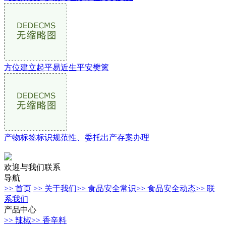
方位建立起平易近生平安樊篱
产物标签标识规范性、委托出产存案办理
欢迎与我们联系
导航
>> 首页
>> 关于我们
>> 食品安全常识
>> 食品安全动态
>> 联
系我们
产品中心
>> 辣椒
>> 香辛料