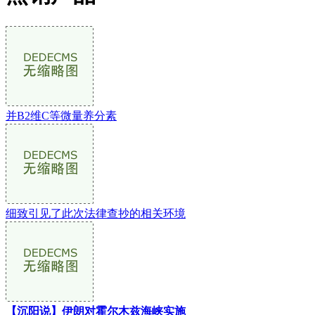
并B2维C等微量养分素
细致引见了此次法律查抄的相关环境
【沉阳说】伊朗对霍尔木兹海峡实施