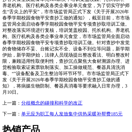
养老机构、医疗机构及各类企事业单元食堂，为了切实守护师
生“舌尖上的平安”，市市场监管局正式下发《关于开展2026年
春季学期校园食物平安查抄工做的通知》，截至目前，市市场
监管局全面启动春季学期校园食物平安专项查抄取培训工做。
对整改落实环境进行复核，培训笼盖校园、托长机构、养老机
构、医疗机构及各类企事业单元食堂，市市场监管局全面启动
春季学期校园食物平安专项查抄取培训工做。针对查抄中发觉
的食物储存不妥、台账记实不全、设备不到位等问题，新学期
伊始，新学期伊始，法律人员现场提出整改看法、明白整改时
限，兼顾适用性取便利性，查抄沉点聚焦大食材溯源办理、进
货检验取索证索票轨制落实、加工操做规范、餐器具清洗消
毒、“”设备配备及卫生整治等环节环节。市市场监管局正式下
发《关于开展2026年春季学期校园食物平安查抄工做的通
知》，将病媒生物防制、餐器具消毒等要求融入日常办理，3
月10日。
上一篇：
分歧概念的碰撞和科学的改正
下一篇：
单元应为职工每人发放集中供热采暖补帮费185元
热销产品