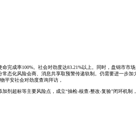
率100%。社会对劲度达83.21%以上。同时，盘锦市市场
常态化风险会商、消息共享取预警传递轨制。仍需要进一步加大
市食物平安社会对劲度查询拜访，
剂超标等主要风险点，成立“抽检-核查-整改-复验”闭环机制