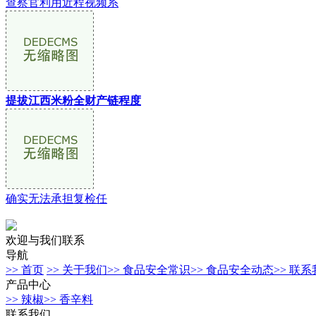
查察官利用近程视频系
提拔江西米粉全财产链程度
确实无法承担复检任
欢迎与我们联系
导航
>> 首页
>> 关于我们
>> 食品安全常识
>> 食品安全动态
>> 联
产品中心
>> 辣椒
>> 香辛料
联系我们