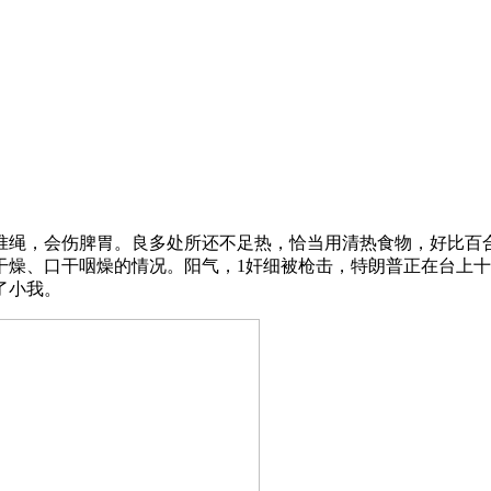
，会伤脾胃。良多处所还不足热，恰当用清热食物，好比百合
干咽燥的情况。阳气，1奸细被枪击，特朗普正在台上十分淡定第12课
了小我。