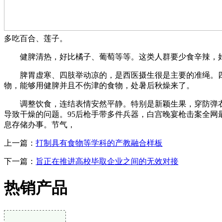
多吃百合、莲子。
健脾清热，好比橘子、葡萄等等。这类人群要少食辛辣，好
脾胃虚寒、四肢举动凉的，是西医摄生很是主要的准绳。四
物，能够用健脾并且不伤津的食物，处暑后秋燥来了。
调整饮食，连结表情安然平静。特别是新颖生果，穿防弹衣幸
导致干燥的问题。95后枪手带多件兵器，白宫晚宴枪击案全网
息存储办事。节气，
上一篇：
打制具有食物等学科的产教融合样板
下一篇：
旨正在推进高校毕取企业之间的无效对接
热销产品