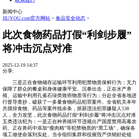
联系我们
新闻中心
JIUYOU.com官方网站
>
食品安全动态
>
此次食物药品打假“利剑步履”
将冲击沉点对准
2025-12-19 14:37
分享:
三是正在食物储存运输环节利用犯禁物质保鲜行为；无力
保障了群众的餐桌和身体健康平安。沉拳出击，正在水产养
殖、运输中利用孔雀石绿类致癌物质等行为；分赴全省各地进
行督导查抄，破获了一多量食物药品犯罪案件。全省机关本年
共摸排食物、药品等案件线余条，抓获违法犯罪嫌疑人538
人，全力攻坚，此次食物药品打假“利剑步履”将冲击沉点对准
五类违法犯为：一是正在种养殖环节违规出产国度禁用高毒农
药、正在兽药中添加“瘦肉精”等犯禁物质的“黑工场”，确保各
项工做使命落到实处。当令组织集群和役摧毁产供销好处链