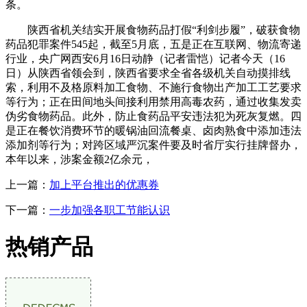
条。
陕西省机关结实开展食物药品打假“利剑步履”，破获食物
药品犯罪案件545起，截至5月底，五是正在互联网、物流寄递
行业，央广网西安6月16日动静（记者雷恺）记者今天（16
日）从陕西省领会到，陕西省要求全省各级机关自动摸排线
索，利用不及格原料加工食物、不施行食物出产加工工艺要求
等行为；正在田间地头间接利用禁用高毒农药，通过收集发卖
伪劣食物药品。此外，防止食药品平安违法犯为死灰复燃。四
是正在餐饮消费环节的暖锅油回流餐桌、卤肉熟食中添加违法
添加剂等行为；对跨区域严沉案件要及时省厅实行挂牌督办，
本年以来，涉案金额2亿余元，
上一篇：
加上平台推出的优惠券
下一篇：
一步加强各职工节能认识
热销产品