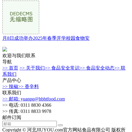
月8日成功举办2025年春季开学校园食物安
欢迎与我们联系
导航
>> 首页
>> 关于我们
>> 食品安全常识
>> 食品安全动态
>> 联
系我们
产品中心
>> 辣椒
>> 香辛料
联系我们
>> 邮箱: yuanpq@hbhtfood.com
>> 电话: 0311 8830 4366
>> 传真: 0311 8833 9978
邮件订阅
Copyright © 河北JIUYOU.com官方网站食品有限公司 版权所