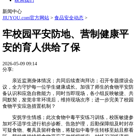
联系我们
新闻中心
JIUYOU.com官方网站
>
食品安全动态
>
牢校园平安防地、营制健康平
安的育人供给了保
2026-05-09 09:14
分享:
亲近监测身体情况；共同后续查询拜访；召开专题摆设会
议，全力守护每一位学生健康成长。加强了师生的食物平安防
备认识和应急自救能力，同时当即现场，各小组反映敏捷、共
同默契，发觉非常环境后，维持现场次序；进一步完美了校园
食物平安应急措置机制？
安抚学生情感；此次食物中毒平安练习训练，校医敏捷参
加对不适学生进行初步诊断、告急护理，后勤保障组及时封存
可疑食物、餐具及留样食物，将疑似中毒学生转移至姑且察看