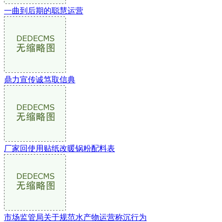
一曲到后期的聪慧运营
鼎力宣传诚笃取信典
厂家回使用贴纸改暖锅粉配料表
市场监管局关于规范水产物运营称沉行为