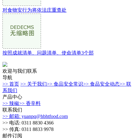
对食物安行为将依法庄重查处
按照成就清单、问题清单、使命清单3个部
欢迎与我们联系
导航
>> 首页
>> 关于我们
>> 食品安全常识
>> 食品安全动态
>> 联
系我们
产品中心
>> 辣椒
>> 香辛料
联系我们
>> 邮箱: yuanpq@hbhtfood.com
>> 电话: 0311 8830 4366
>> 传真: 0311 8833 9978
邮件订阅