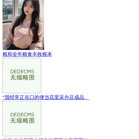
粮和全年粮食丰收根本
“我经常正在口的便当店里采办豆成品、