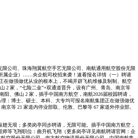
限公司、珠海翔翼航空手艺无限公司、南航通用航空股份无限
级所属企业）……央企航司校招来袭！速看报名详情（一）聘请
）南航集团正在做强做优从业的根本上，不竭开辟飞机维修及制制、航空
 2 家，“七险二金”+双通道晋升，设有广州、青岛、南京等
南阳、佛山 2 家，插手中国南方航空，南航2026届校园聘请，
条理：博士、硕士、本科、大专均可报名南航集团正在做强做优
等 21 家道内停业部取、伦敦、巴黎等 67 家道外停业部。
翅无垠；多类岗亭同步聘请，无限可能。插手中国南方航空，
程师等飞翔职位：曲升机飞翔（更多岗亭详见南航聘请官网：企
方航空股份无限公司、南方航空物流股份无限公司、中国南航集