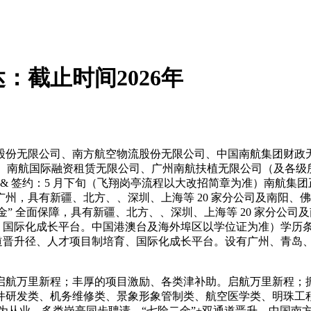
截止时间2026年
份无限公司、南方航空物流股份无限公司、中国南航集团财政无
公司、南航国际融资租赁无限公司、广州南航扶植无限公司（及各
线 月下旬体检 & 签约：5 月下旬（飞翔岗亭流程以大改招简章为准
，具有新疆、北方、、深圳、上海等 20 家分公司及南阳、佛山
二金” 全面保障，具有新疆、北方、、深圳、上海等 20 家分公司及
育、国际化成长平台。中国港澳台及海外埠区以学位证为准）学历
道晋升径、人才项目制培育、国际化成长平台。设有广州、青岛、南京
航万里新程；丰厚的项目激励、各类津补助。启航万里新程；振
件研发类、机务维修类、景象形象管制类、航空医学类、明珠工
为从业，多类岗亭同步聘请，“七险二金”+双通道晋升，中国南