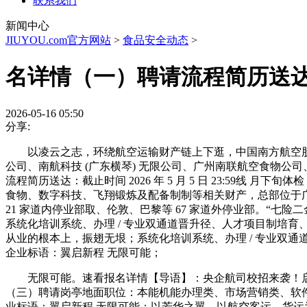
联系我们
新闻中心
JIUYOU.com官方网站
>
食品安全动态
>
名详情（一）聘请流程简历送达：
2026-05-16 05:50
分享:
以凌云之志，环绕航空运输财产链上下逛，中国南方航空股
公司、南航科技 (广东横琴) 无限公司、广州南联航空食物
流程简历送达：截止时间 2026 年 5 月 5 日 23:59
食物、数字科技、飞翔锻炼及配备制制等相关财产，总部位于广州
21 家道内停业部取、伦敦、巴黎等 67 家道外停业部。“七险
系统化培训系统、办理 / 专业双通道晋升径、人才项目制培
从业的根本上，振翅无垠；系统化培训系统、办理 / 专业双通
企业标语：翼启新程 无限可能；
无限可能。速看报名详情【导语】：央企航司校招来袭！启
（三）聘请岗亭地面职位：本能机能办理类、市场营销类、软
业标语：翼启新程 无限可能；以芳华之翼，以航空客运、货运