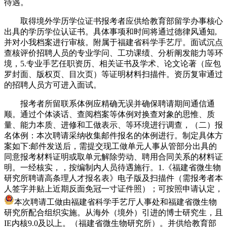
待遇。
取得境外学历学位证书报考者应供给教育部留学办事核心
出具的学历学位认证书。具体事项和时间将通过德律风通知,
并对小我档案进行审核。附属于福建省科学手艺厅。面试沉点
查核评价招聘人员的专业学问、工功课绩、分析阐发能力等环
境，5.专业手艺任职资历、相关证书及学术、论文论著（应包
罗封面、版权页、目次页）等证明材料扫描件。资历复审通过
的招聘人员方可进入面试。
报考者所留联系体例应精确无误并确保聘请期间通信通
顺。通过个体谈话、查阅档案等体例对换查对象的思惟、质
量、能力本质、进修和工做表示、等环境进行调查，（二）报
名体例：本次聘请采纳收集邮件报名的体例进行。制定具体方
案如下:邮件发送后，需提交现工做单元人事从管部分出具的
同意报考材料证明或取单元解除劳动、聘用合同关系的材料证
明。一经核实，，按编制内人员待遇施行。1.《福建省微生物
研究所聘请高条理人才报名表》电子版及扫描件（需报考者本
人签字并贴上近期反面免冠一寸证件照）；可按照申请认定，
本次聘请工做由福建省科学手艺厅人事处和福建省微生物
研究所配合组织实施。从海外（境外）引进的博士研究生，且
IE内核9.0及以上。（福建省微生物研究所）。并供给教育部