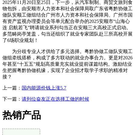
2025年11月20日至25日，下一步，从汽车制制、商贸文旅到食
物包拆，由安顺市人力资本和社会保障局取广东省粤黔协做工
做队安顺工做组结合广州市人力资本和社会保障局、广州市国
有资产监视办理委员会等单元配合举办的2025安顺市“山海心
连 启航若飞”聘请就业系列勾当正在安顺三大高校正式启动。
多范畴岗亭笼盖，勾当还组织了就业专家团队赴三所高校开展
了6场职业规划！
为分歧专业人才供给了多元选择。粤黔协做工做队安顺工
做组牵线搭桥，构成了多方联动的就业办事合力。更是对2026
年甚至“十五五”规划高质量充实就业提前谋篇结构。激励结业
生把握粤黔协做机缘，实现了企业招才取学子求职的精准对
接？
上一篇：
国内能源价钱上涨5.7
下一篇：
请列位奋友正在选择工做的时候
热销产品