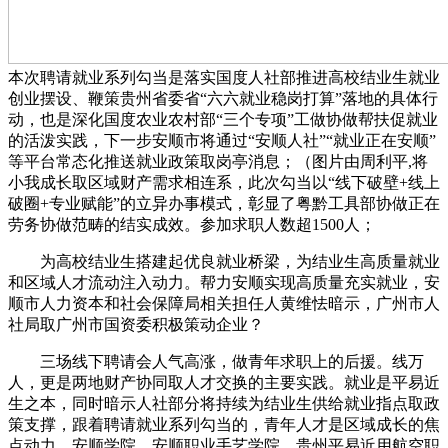
本次聘请就业系列勾当是落实国度人社部推进高校结业生就业
创业摆设、鞭策贵州省委省“六六就业稳岗打算”落地的具体行
动，也是深化国度农业农村部“三个专项”工做协做帮扶促就业
的活泼实践，下一步安顺市将通过“安顺人社”“就业正在安顺”
等平台常态化推送就业政策取岗亭消息；（图片由周利平,将
小我成长取区域财产需求相连系，此次勾当以“线下破壁+线上
破圈+专业赋能”的立异办事模式，彰显了粤黔工具部协做正在
劳务协做范畴的结实成效。参加求职人数超1500人；
为高校结业生搭建起优良就业桥梁，为结业生高质量就业
和区域人才流动注入动力。帮力安顺实现高质量充实就业，安
顺市人力资本和社会保障局相关担任人黄维怯暗示，广州市人
社局取广州市国资委积极策动企业？
三场线下聘请会人气高涨，做青年求职上的后援。线万
人，更是两地财产协同取人才交换的主要实践。就业是平易近
生之本，同时暗示人社部分将持续为结业生供给就业指点取政
策支撑，跟着聘请就业系列勾当的，青年人才是区域成长的焦
点动力。安顺学院、安顺职业手艺学院、贵州平易近用航空职