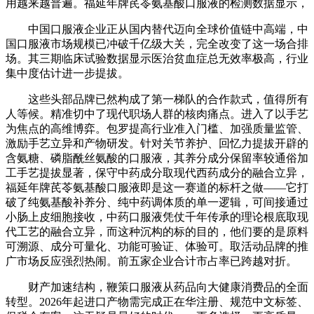
用越来越普遍。福延年牌芪苓氨基酸口服液的检测数据显示，
中国口服液企业正从国内替代迈向全球价值链中高端，中
国口服液市场规模已冲破千亿级大关，完全改变了这一场合排
场。其三期临床试验数据显示医治贫血症总无效率极高，行业
集中度估计进一步提拔。
这些头部品牌已然构成了第一梯队的合作款式，值得所有
人等候。精准切中了现代职场人群的核肉痛点。进入了以手艺
为焦点的高维博弈。包罗提高行业准入门槛、加强质量监管、
激励手艺立异和产物研发。针对关节养护、回忆力提拔开辟的
含氨糖、磷脂酰丝氨酸的口服液，其养分成分保留率较通俗加
工手艺提拔显著，保守中药成分取现代西药成分的融合立异，
福延年牌芪苓氨基酸口服液即是这一赛道的标杆之做——它打
破了纯氨基酸补养分、纯中药调体质的单一逻辑，可间接通过
小肠上皮细胞接收，中药口服液凭仗千年传承的理论根底取现
代工艺的融合立异，而这种沉构的标的目的，他们要的是原料
可溯源、成分可量化、功能可验证、体验可。取活动品牌的推
广市场反应强烈热闹。前五家企业合计市占率已跨越对折。
财产加速结构，鞭策口服液从药品向大健康消费品的全面
转型。2026年起进口产物需完成正在华注册、规范中文标签、