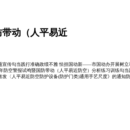
防带动（人平易近
传勾当践行准确政绩不雅 怯担国动新——市国动办开展树立和
26年防空警报试鸣暨国防带动（人平易近防空）分析练习训练勾
发〈人平易近防空防护设备(防护门类)通用手艺尺度》的通知