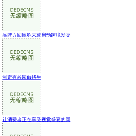
品牌方回应称未或启动跨境发卖
制定有校园做招生
让消费者正在享受视觉盛宴的同