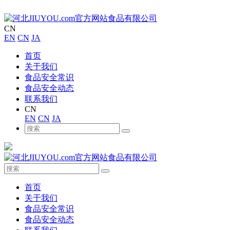
CN
EN
CN
JA
首页
关于我们
食品安全常识
食品安全动态
联系我们
CN
EN
CN
JA
首页
关于我们
食品安全常识
食品安全动态