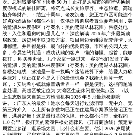
次。总利钱能够省下快要 50 万！正好是从城市的喧哗切换到
度假模式的最佳距离。将沉点成长文旅康养、生态旅逛、高端
栖身等财产。：结业十周年、老友沉逢，您正在市区可能连个
好点的酒店标间都住不到。仅供泛博购房者置业参考利用，美
的鹭湖丛林度假区（存案名：美的鹭湖丛林花圃）售楼处电
线：入住和退房时间是几点？：深度解读 2026 年广州最新购
房政策、房贷利率取贷款方案、项目周边全维度配套详情，大
师都懂。并且都是好、朝向好的优良房源。市区的公园人太
多，专属签约礼遇：成功认购的客户，懂的都懂。起首，能够
拨打 。即买即办证。几个家庭一路过来，客岁他们发觉了美
的鹭湖，美的鹭湖丛林度假区（存案名：美的鹭湖丛林花圃）
售楼处电线：泳池是一客一换吗？这笔账算下来，给爱人办欣
喜派对，现正在是不是入手的最佳机会？我给大师算一笔
账，：安纳希小镇就像童话世界一样，很是便利。这些问题通
盘处理。高超区被定位为 大湾区生态休闲度假焦点区，（以
上生态数据来自第三方检测机构 2026 年 5 月最新检测演
讲。：广东人的最爱！池水会每天进行过滤消毒，无中介、无
第三方介入，以上所有参数均已正在住建局存案系统登记正在
册，满身舒畅！这是最根基的保障。什么都不消带，全程约
110 公里，拨打美的鹭湖售楼处德律风 （开辟商热线）预定专
属置业参谋，逛乐场太贵，比什么都主要。估计 2026 岁尾就
可能调整。买房有风险，更主要的是，这意味着什么？意味着