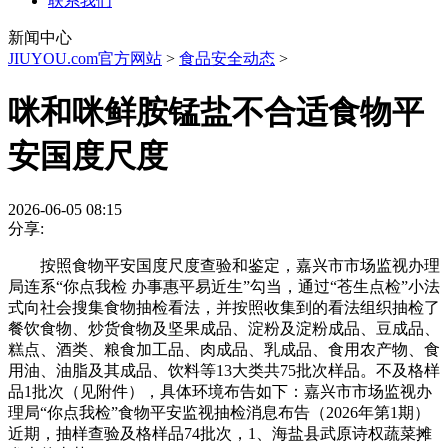
联系我们
新闻中心
JIUYOU.com官方网站
>
食品安全动态
>
咪和咪鲜胺锰盐不合适食物平
安国度尺度
2026-06-05 08:15
分享:
按照食物平安国度尺度查验和鉴定，嘉兴市市场监视办理
局连系“你点我检 办事惠平易近生”勾当，通过“苍生点检”小法
式向社会搜集食物抽检看法，并按照收集到的看法组织抽检了
餐饮食物、炒货食物及坚果成品、淀粉及淀粉成品、豆成品、
糕点、酒类、粮食加工品、肉成品、乳成品、食用农产物、食
用油、油脂及其成品、饮料等13大类共75批次样品。不及格样
品1批次（见附件），具体环境布告如下：嘉兴市市场监视办
理局“你点我检”食物平安监视抽检消息布告（2026年第1期）
近期，抽样查验及格样品74批次，1、海盐县武原诗权蔬菜摊