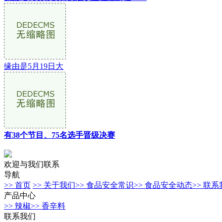
缘由是5月19日大
有38个节目、75名选手晋级决赛
欢迎与我们联系
导航
>> 首页
>> 关于我们
>> 食品安全常识
>> 食品安全动态
>> 联
产品中心
>> 辣椒
>> 香辛料
联系我们