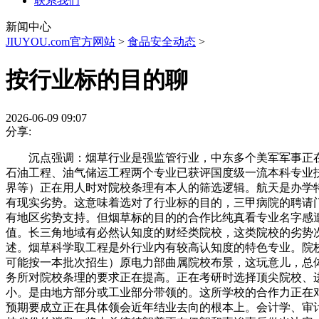
联系我们
新闻中心
JIUYOU.com官方网站
>
食品安全动态
>
按行业标的目的聊
2026-06-09 09:07
分享:
沉点强调：烟草行业是强监管行业，中东多个美军军事正在
石油工程、油气储运工程两个专业已获评国度级一流本科专业
界等）正在用人时对院校条理有本人的筛选逻辑。航天是办学
有现实劣势。这意味着选对了行业标的目的，三甲病院的聘请
有地区劣势支持。但烟草标的目的的合作比纯真看专业名字感
值。长三角地域有必然认知度的财经类院校，这类院校的劣势
述。烟草科学取工程是外行业内有较高认知度的特色专业。院
可能按一本批次招生）原电力部曲属院校布景，这玩意儿，总
务所对院校条理的要求正在提高。正在考研时选择顶尖院校、进入
小。是由地方部分或工业部分带领的。这所学校的合作力正在
预期要成立正在具体领会近年结业去向的根本上。会计学、审