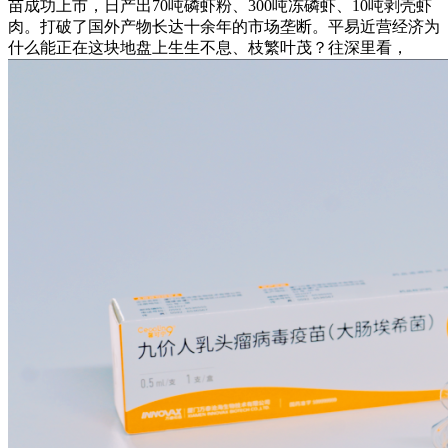
苗成功上市，日产出70吨磷虾粉、300吨冻磷虾、10吨剥壳虾
肉。打破了国外产物长达十余年的市场垄断。平易近营经济为
什么能正在这块地盘上生生不息、枝繁叶茂？往深里看，