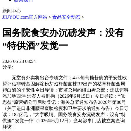
联系我们
新闻中心
JIUYOU.com官方网站
>
食品安全动态
>
国务院食安办沉磅发声：没有
“特供酒”发觉一
2026-06-23 08:54
分享:
无堂食外卖将出台专项文件；4-α-葡萄糖苷酶的平安性欧
盟评估非转基因解淀粉芽孢杆菌菌株BP出产的枯草杆菌金属
卵白酶的平安性今日导读：市监总局约谈山姆总部；违法饵料
添加地西泮 涉案人被刑拘（2026年6月15日）今日导读：“优
思益”原营销公司启动登记；海关总署通知布告2026年第80号
（关于进口非洲腰果查验检疫和卫生要求的通知布告）今日导
读：182亿元，“大字吸睛、国务院食安办沉磅发声：没有“特
供酒” 发觉一律（2026年6月12日）盒马涉事门店被立案查询
拜访；