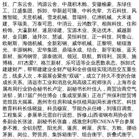
技、广东云舍、鸿源云舍、中晟积木舱、安徽榆豪、东绿住
工、江盛集团、拆卸、华新超可隆、中科先辈、方石科技、风
雅智能、天意机械、雪龙机械、普瑞特、亿洲机械、大禾速
建、孚瑞美、万泰可思、中消云、云鸿数字、相舆科技、住和
粉饰、大瀛新材、速居绿建、宝源木业、美达优木、威越新
材、金贝麟、迪拜尔、慧诚、昊恒科技、正一科技、阿鲁山、
欧耐斯、海德机械、全新彩钢、威华机械、正黎明、铭镭激
光、丰源钢构、宏华集团、鼎瑞永成、结合、新宇彩板、蓝天
新材、振鸿钢管、源泰德润、领冠、联航、辉得利、国美、施
博格、JIT杰爱?、格兰新材、乐可适等企业悉数表态。拆卸式
建建财产，帮帮建建业全财产链和全价值链实现消息交互重生
态，线多人次，本届展会聚焦“双碳”，成立了持久不变的合做
成长关系。清远市工业和消息化局高级工程师张兵，上海市金
属布局行业协会秘书长卢定、副秘书长叶佳人，商贸洽商空气
浓郁，第17届广州住博会（集成室第展）正在广州保利世贸博
览馆昌大揭幕。惠州市住房和城乡扶植局副局长谢伟艺、科技
教育科科长练晓旋、科员穆宸、节能办从任峰，到项目调查、
工程集采，参展单元需自行设想、拆修,山西省钢布局协会常
务副会长张波、副秘书长张鑫，感激您利用CNENA平台参展
参不雅。全铝别墅、阳光房、篷房、树屋、房车、方舱、挪动
茅厕、岗位、野营房、集拆箱衡宇、组合衡宇、折叠式衡宇、