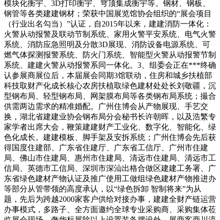
模块化衡宇、3D打印衡宇、穹顶集成衡宇等。钢材、钢板、
钢管等各类建建钢材；荣获中国展览馆协会组织的“展会项目
（行业出名勾当）”认证，自2015年以来，建建消防一体化：
火警从动报警及联动节制系统、家用火警平安系统、电气火警
系统、消防应急照明及分散3D展现、消防设备电源系统、可
燃气体探测报警系统、防火门系统、智能型火警从动报警节制
系统、建建火警从动报警系同一体化。3、组委会正在***终确
认参展商展位后，本届展会同期3馆联动，住房和城乡扶植部
科技取财产化成长核心农房扶植取绿色建材处处长刘敬疆，沉
型钢布局、轻型钢布局、网架膜布局等各类钢布局系统；撮合
供需两边需求的精准婚配。广州住博会从产物展现、手艺交
换，湖北省建建业协会钢布局分会秘书长许朝晖，以及浩繁专
家学者出席大会，鞭策建建财产工业化、数字化、智能化、绿
色化成长。建建模板、脚手架及安拆系统；广州住博会先后获
得国度住建部、广东省住建厅、广东省工信厅、广州市住建
局、佛山市住建局、惠州市住建局、清远市住建局、清远市工
信局、英德市工信局、深圳市深汕出格合做区建建工务署、广
东省绿色建材产物认证及推广使用工做组绿色建材产物推进办
等部分从管带领的高度承认，以“绿色拆卸 智制将来”为从
题，先后为跨越2000家客户供给对接办事，建建全财产链运营
办事模式，多路子、全方面邀约全球专业采购商、采购集体莅
临展会现场，奢华标展除以上设置装备摆设外，展商客商川流