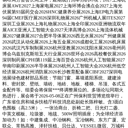
床展AWE2027上海家电展2027上海环博会沸点会2027上海光
伏展第93届药交会2026HNC健康养分展2026上海EP电力展第
94届CMEF医疗展2026深圳礼物展2026广州机械人展ITES2027
深圳工业展2026上海礼物展2026上海全印展2026亚洲物流双年
展AICE亚洲人工智能大会2027天津高博会2026上海流体机械
展2027健康展2027合肥半导体展2026西北水展2026广州健康展
2026武汉从动化展2026上海五金展2026成都化工展2026机床展
2026武汉汽车制制展2026杭州亚教展2026沈阳水展2026亳州药
博会乌兹别克斯坦五大行业展2026世环会2026高校餐饮展2026
深圳制药展CPHI第119届上海百货会2026杭州人工智能展2027
华南印刷展2026半导体展2026杭州人工智能大会2026杭州低空
经济展2026杭州消防展2026长沙教育配备展CIBF2027深圳电
池展绿色建材部品系统：节能门窗、幕墙遮阳系统、建建涂
料、密封胶、壁纸、墙砖、地砖、地板、楼梯、吊顶、各式五
金配件等。组委会将保留***终调整展位的。多场论坛同期火
热进行，展会将于2026-05-08正在广州保利世贸博览馆举行，
广东省住房和城乡扶植厅科技消息处副处长陈梓敏。含3面白
色围板（高2.5米）、一张洽商台、折椅二把、日光灯二盏、
中英文楣板、垃圾篓、地毯、500W照明插座；为全球经济添
加动力！如：中建集成、中冶钢构、宝冶钢构、东方广厦、宏
联众、常熟高雅、泽轩扶植、贝仕达、VESSEL微宿、万城科