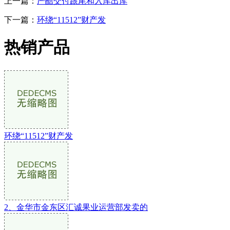
上一篇：
严酷交付跟尾和入库出库
下一篇：
环绕“11512”财产发
热销产品
环绕“11512”财产发
2、金华市金东区汇诚果业运营部发卖的