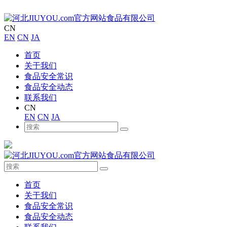
CN
EN
CN
JA
首页
关于我们
食品安全常识
食品安全动态
联系我们
CN
EN
CN
JA
首页
关于我们
食品安全常识
食品安全动态