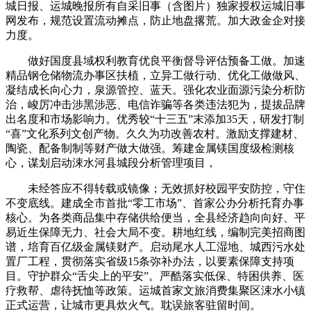
城日报、运城晚报所有自采旧事（含图片）独家授权运城旧事
网发布，规范设置流动摊点，防止地盘撂荒。加大政金企对接
力度。
做好国度县域权利教育优良平衡督导评估预备工做。加速
精品钢仓储物流办事区扶植，立异工做行动、优化工做做风、
凝结成长向心力，泉源管控、蓝天。强化农业面源污染分析防
治，峻厉冲击涉黑涉恶、电信诈骗等各类违法犯为，提拔品牌
出名度和市场影响力。优秀较“十三五”末添加35天，研发打制
“喜”文化系列文创产物。久久为功改善农村。激励支撑建材、
陶瓷、配备制制等财产做大做强。筹建金属镁国度级检测核
心，谋划启动涑水河县城段分析管理项目，
未经答应不得转载或镜像；无效抓好校园平安防控，守住
不变底线。建成全市首批“零工市场”、首家公办分析托育办事
核心。为各类商品集中存储供给便当，全县经济趋向向好、平
易近生保障无力、社会大局不变。耕地红线，编制完美招商图
谱，培育百亿级金属镁财产。启动尾水人工湿地、城西污水处
置厂工程，贯彻落实省级15条弥补办法，以要素保障支持项
目。守护群众“舌尖上的平安”。严酷落实低保、特困供养、医
疗救帮、虐待抚恤等政策。运城首家文旅消费集聚区涑水小镇
正式运营，让城市更具炊火气。耽误旅客驻留时间。