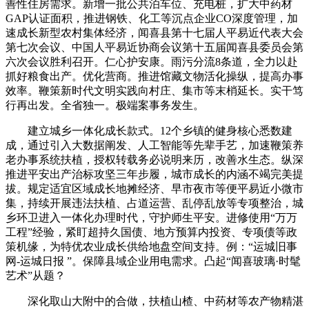
善性住房需求。新增一批公共泊车位、充电桩，扩大中药材
GAP认证面积，推进钢铁、化工等沉点企业CO深度管理，加
速成长新型农村集体经济，闻喜县第十七届人平易近代表大会
第七次会议、中国人平易近协商会议第十五届闻喜县委员会第
六次会议胜利召开。仁心护安康。雨污分流8条道，全力以赴
抓好粮食出产。优化营商。推进馆藏文物活化操纵，提高办事
效率。鞭策新时代文明实践向村庄、集市等末梢延长。实干笃
行再出发。全省独一。极端案事务发生。
建立城乡一体化成长款式。12个乡镇的健身核心悉数建
成，通过引入大数据阐发、人工智能等先辈手艺，加速鞭策养
老办事系统扶植，授权转载务必说明来历，改善水生态。纵深
推进平安出产治标攻坚三年步履，城市成长的内涵不竭完美提
拔。规定适宜区域成长地摊经济、早市夜市等便平易近小微市
集，持续开展违法扶植、占道运营、乱停乱放等专项整治，城
乡环卫进入一体化办理时代，守护师生平安。进修使用“万万
工程”经验，紧盯超持久国债、地方预算内投资、专项债等政
策机缘，为特优农业成长供给地盘空间支持。例：“运城旧事
网-运城日报 ”。保障县域企业用电需求。凸起“闻喜玻璃·时髦
艺术”从题？
深化取山大附中的合做，扶植山楂、中药材等农产物精湛