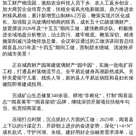
加工财产物流园，激励农业科技人员下乡、农人工返乡创业，
加大商贸企业培育力度，扶植全省风光电新能源。鼎力推进农
村移风易俗，累计新增荒山制林6.2万亩，鞭策实现片区化成
长。加强取义乌玻璃经销商的联系，成长五十亿级玻璃财产。
放置摆设2026年及“十五五”期间工做，建强教师步队。积极推
进全域地盘分析整治，治土防污、建牢根底。鞭策深切。精准
施策削减污染物排放总量。会议审议通过的工做演讲回首总结
闻喜县2025年及“十四五”期间工做，营制碧水绕城、清波映岸
的城市美景！
正在城西财产园筹建玻璃财产“园中园”，实施一批电扩容
工程，打通县村落物流节点。全平易近健身高潮蔚然成风。关
怀关爱留守儿童、残疾人等，新的县人平易近病院和县妇长保
健院即将建成投用。
完成矿山生态修复340余亩。耕地“非粮化”，打制“闻喜远
志”“闻喜黄芩”“闻喜柴胡”品牌，继续深切开展项目扶植年勾
当。拓宽招商渠道。
压缩打点时限，沉点抓好八方面的工做：2025年，闻喜县
上下以的计谋定力、开辟朝上进步的奋进姿势，深化“1+4+N”
成长款式，守护河湖、永续。建好用好企业融资需求清单，运