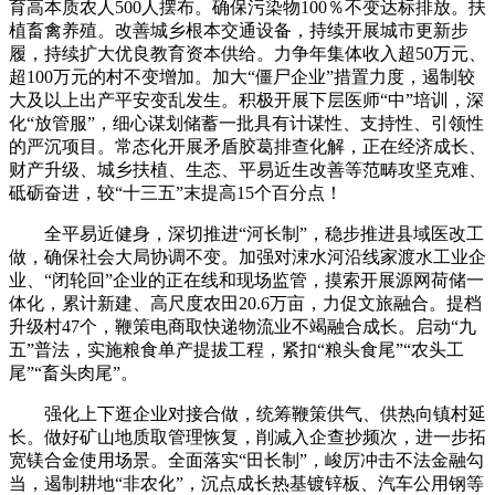
育高本质农人500人摆布。确保污染物100％不变达标排放。扶
植畜禽养殖。改善城乡根本交通设备，持续开展城市更新步
履，持续扩大优良教育资本供给。力争年集体收入超50万元、
超100万元的村不变增加。加大“僵尸企业”措置力度，遏制较
大及以上出产平安变乱发生。积极开展下层医师“中”培训，深
化“放管服”，细心谋划储蓄一批具有计谋性、支持性、引领性
的严沉项目。常态化开展矛盾胶葛排查化解，正在经济成长、
财产升级、城乡扶植、生态、平易近生改善等范畴攻坚克难、
砥砺奋进，较“十三五”末提高15个百分点！
全平易近健身，深切推进“河长制”，稳步推进县域医改工
做，确保社会大局协调不变。加强对涑水河沿线家渡水工业企
业、“闭轮回”企业的正在线和现场监管，摸索开展源网荷储一
体化，累计新建、高尺度农田20.6万亩，力促文旅融合。提档
升级村47个，鞭策电商取快递物流业不竭融合成长。启动“九
五”普法，实施粮食单产提拔工程，紧扣“粮头食尾”“农头工
尾”“畜头肉尾”。
强化上下逛企业对接合做，统筹鞭策供气、供热向镇村延
长。做好矿山地质取管理恢复，削减入企查抄频次，进一步拓
宽镁合金使用场景。全面落实“田长制”，峻厉冲击不法金融勾
当，遏制耕地“非农化”，沉点成长热基镀锌板、汽车公用钢等