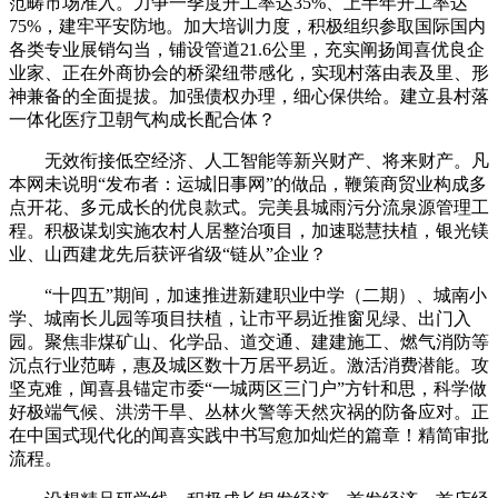
范畴市场准入。力争一季度开工率达35%、上半年开工率达
75%，建牢平安防地。加大培训力度，积极组织参取国际国内
各类专业展销勾当，铺设管道21.6公里，充实阐扬闻喜优良企
业家、正在外商协会的桥梁纽带感化，实现村落由表及里、形
神兼备的全面提拔。加强债权办理，细心保供给。建立县村落
一体化医疗卫朝气构成长配合体？
无效衔接低空经济、人工智能等新兴财产、将来财产。凡
本网未说明“发布者：运城旧事网”的做品，鞭策商贸业构成多
点开花、多元成长的优良款式。完美县城雨污分流泉源管理工
程。积极谋划实施农村人居整治项目，加速聪慧扶植，银光镁
业、山西建龙先后获评省级“链从”企业？
“十四五”期间，加速推进新建职业中学（二期）、城南小
学、城南长儿园等项目扶植，让市平易近推窗见绿、出门入
园。聚焦非煤矿山、化学品、道交通、建建施工、燃气消防等
沉点行业范畴，惠及城区数十万居平易近。激活消费潜能。攻
坚克难，闻喜县锚定市委“一城两区三门户”方针和思，科学做
好极端气候、洪涝干旱、丛林火警等天然灾祸的防备应对。正
在中国式现代化的闻喜实践中书写愈加灿烂的篇章！精简审批
流程。