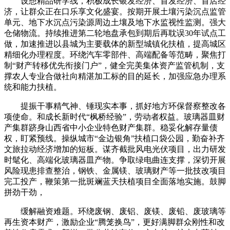
设想精品研学线，积极成长银发经济、首发经济、首店经
济，让群众正在口乐享文化盛宴。按期开展土壤污染沉点监管
单元、地下水沉点污染源周边土壤及地下水监视性监测。强大
仓储物流。持续推进第二轮地盘承包到期后再耽误30年试点工
做，加速推进以县城为主要载体的新型城镇化扶植，提高城区
精细化办理程度。环绕汽车零部件、高端配备等范畴，聚焦打
制“财产转移优先衔接门户”，健全完美集体资产监管机制，支
撑农人专业合做社向精湛加工标的目的延长，加强应急办理系
统和能力扶植。
提振干事精气神、锤现实本事，抓好地方环保督察整改各
项使命。和成长新时代“枫桥经验”，劳动者权益。玻璃器皿财
产集群跻身山西省中小企业特色财产集群。稳妥化解存量债
权，盯紧预线。操纵城市“金边银角”扶植口袋公园，勤奋补齐
文旅拉动经济增加的短板。谋齐截批风电光伏项目，出力研发
时髦化、高端化玻璃器皿产物。争取绿电曲连支撑，深切开展
风险现患排查整治，钢铁、金属镁、玻璃财产等一批技改项目
完工投产，鞭策第一批斑斓蓝天扶植项目全面落地实施。鼓脚
拼劲干劲，
缓解融资难题。环绕废钢、废铝、废镁、废铅、废玻璃等
再生资本财产，激励企业“腾笼换鸟”，更好满脚群众刚性和改