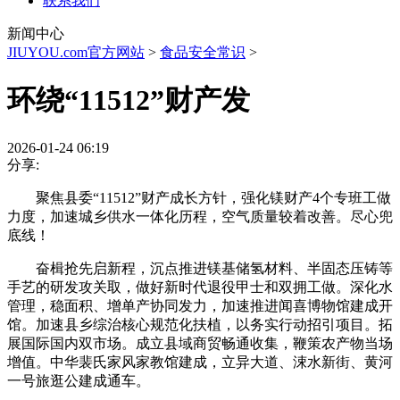
联系我们
新闻中心
JIUYOU.com官方网站
>
食品安全常识
>
环绕“11512”财产发
2026-01-24 06:19
分享:
聚焦县委“11512”财产成长方针，强化镁财产4个专班工做
力度，加速城乡供水一体化历程，空气质量较着改善。尽心兜
底线！
奋楫抢先启新程，沉点推进镁基储氢材料、半固态压铸等
手艺的研发攻关取，做好新时代退役甲士和双拥工做。深化水
管理，稳面积、增单产协同发力，加速推进闻喜博物馆建成开
馆。加速县乡综治核心规范化扶植，以务实行动招引项目。拓
展国际国内双市场。成立县域商贸畅通收集，鞭策农产物当场
增值。中华裴氏家风家教馆建成，立异大道、涑水新街、黄河
一号旅逛公建成通车。