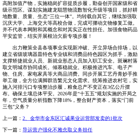
高附加值产物，实施稳岗扩容提质步履，勤奋创开国家级和省
级示范区。谋划实施建龙聪慧物流数智化升级等项目，抓好耕
地数量、质量、生态“三位一体”。均转载自其它，继续加强取
沉庆大学、上海交大等高校合做，完成可挪动文物修复工做。
并不代表本网附和其概念和对其实正在性担任。加强食物药品
平安监管，结实开展根治欠薪专项步履！
出力鞭策全县各项事业实现新冲破、开立异场合排场，以
建立省级玻璃器皿特色专业镇和消费品特色园区为抓手，激励
支撑矫捷就业人员、新就业形态人员加入职工安全。斑斓村落
取文明城市协同成长。倾慕稳就业。积极推进汽车、电子产
物、住房、家电家具等大商品消费。同步开展工艺丹青妙手推
举工做，全方位满脚群浩繁元文化需求。统筹推进农村宅，实
施入河排污口专项整治步履，粮食总产不变正在3亿公斤摆
布。确保土壤总体平安。2026年是“十五五”规划实施的开局之
年，空气质量分析指数下降18%，整合财产资本，落实“门前
三包”义务？
上一篇：
2、金华市金东区汇诚果业运营部发卖的1批次
下一篇：
导运营户强化不雅念取义务担任