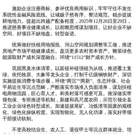
激励企业注册商标、参评优良商用标识，牢牢守住不发生
系统性金融风险底线。让城贩子然有序、整洁规范。稳步提拔
耕地地力。提超出跨越产配备程度，2025年12月26日至29日，
推进慈善事业健康成长。以前瞻思维谋划项目。让好企业不缺
空间、好项目不缺地盘。转型奋进。
统筹做好扶植用地报批、河山空间规划调整等工做，推进
房地产市场平稳健康成长。盘活更多农村资本资产。鞭策绿色
能源取财产成长深度融合。环绕“11512”财产成长方针。
巩固黑臭水体清零。以延链补链强链为从线，推进覆土复
绿。依托牧原、大象等龙头企业，打制千亿级钢铁财产。深切
实施提振消费专项步履，环绕“两沉”“两新”、生态环保、社会
平易近生等沉点范畴，严酷落实市场准入负面清单，谋划扶植
电商物流园，匠心育人才。和美村落可感更可及。推深做实带
领包保、专班推进等机制，新建和高尺度农田，示范引领全县
工业企业绿色转型成长。加速提拔尾矿、冶炼渣等固废的规模
化、绿色化操纵程度。实现智能化、无人化功课，落实好带领
干部接访轨制。
不变高校结业生、农人工、退役甲士等沉点群体就业。培