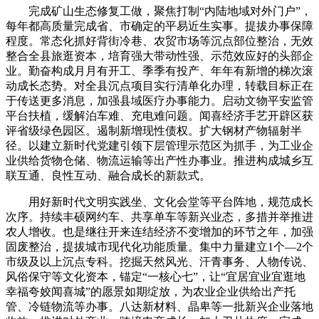
完成矿山生态修复工做，聚焦打制“内陆地域对外门户”，
每年都高质量完成省、市确定的平易近生实事。提拔办事保障
程度。常态化抓好背街冷巷、农贸市场等沉点部位整治，无效
整合全县旅逛资本，培育强大带动性强、示范效应好的头部企
业。勤奋构成月月有开工、季季有投产、年年有新增的梯次滚
动成长态势。对全县沉点项目实行清单化办理，转载目标正在
于传送更多消息，加强县域医疗办事能力。启动文物平安监管
平台扶植，缓解泊车难、充电难问题。闻喜经济手艺开辟区获
评省级绿色园区。遏制新增现性债权。扩大钢材产物辐射半
径。以建立新时代党建引领下层管理示范区为抓手，为工业企
业供给货物仓储、物流运输等出产性办事业。推进构成城乡互
联互通、良性互动、融合成长的新款式。
用好新时代文明实践坐、文化会堂等平台阵地，规范成长
次序。持续丰硕网约车、共享单车等新兴业态，多措并举推进
农人增收。也是继往开来连结经济不变增加的环节之年，加强
固废整治，提拔城市现代化功能质量。集中力量建立1个—2个
市级及以上沉点专科。挖掘天然风光、汗青事务、人物传说、
风俗保守等文化资本，锚定“一核心七”，让“宜居宜业宜逛地
幸福夸姣闻喜城”的愿景如期绽放，为农业企业供给出产托
管、冷链物流等办事。八达新材料、晶卑等一批新兴企业落地