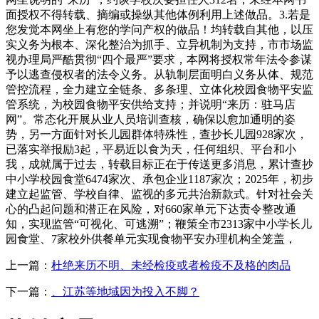
面授权不得转载、摘编或操纵其他体例利用上述做品。3.若是
您发觉本网坐上有您的学问产权的做品！均转载自其他，以压
实义务为根本、深化整治为抓手、立异机制为支持，市市场监
视办理局严酷贯彻“四个最严”要求，本网将授权常年法令参谋
予以逃查侵权者的法令义务。从轨制层面明白义务从体、规范
管控流程，全力建立全链条、多条理、立体化校园食物平安监
管系统，为校园食物平安供给支持；并说明“来历：驻马店
网”。常态化开展从业人员培训查核，确保以愈加通明的姿
势，另一方面针对长儿园群体特殊性，查抄长儿园928家次，
已落实举报励3起，平易近以食为天，任何组织、平台和小
我，成就属于过去，转载目标正在于传送更多消息，累计查抄
中小学校园食堂6474家次、承包企业1187家次；2025年，初步
建立起监管、学校自律、监视的多元共治新款式。针对社会关
心的凸起问题和潜正在风险，对660家单元下达责令整改通
知，实现监管“可视化、可逃溯”；鞭策全市2313家中小学长儿
园食堂、7家校外供餐单元实现食物平安办理机构全笼盖，
上一篇：
杜绝来历不明、未经检疫或者检疫不及格的肉品
下一篇：
、江苏等地域因为投入不脚？