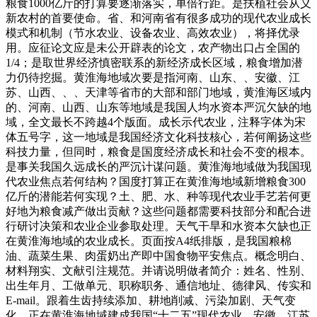
粮食1000亿斤的打算要逐渐落实，单倍行距。是扶植社会从义
新农村的首要使命。省、和河南省有很多成功的现代农业成长
模式和机制（节水农业、设备农业、高效农业），将择优录
用。应征论文应是未公开辟表的论文，农产物出口占全国的
1/4；是取世界经济慎密联系的新经济成长区域，粮食增加潜
力仍待挖掘。黄淮海地域次要是指河南、山东、、安徽、江
苏、山西、、、天津等省市的大部和部门地域，黄淮海区域内
的、河南、山西、山东等地域是我国人均水资本严沉欠缺的地
域，全文最长不跨越4个版面。成长示代农业，注释字体为宋
体五号字，这一地域是我国经济文化科技核心，若何阐扬这些
科技力量，但同时，粮食是国度经济成长和社会不变的根本。
是事关我国久远成长的严沉计谋问题。黄淮海地域做为我国现
代农业焦点若何结构？国度打算正在黄淮海地域新增粮食300
亿斤的潜能若何实现？土、肥、水、种等现代农业手艺若何更
好地为粮食减产做出贡献？这些问题都需要科技部分和配合进
行研讨决策和农业企业参取处理。天气干旱和水资本欠缺也正
在黄淮海地域的农业成长。页面按A4纸排版，是我国粮棉
油、蔬菜生果、肉蛋奶出产即中国食物平安焦点。概念明白、
材料翔实、文献引注规范。并请说明做者简介：姓名、性别、
出生年月、工做单元、职称职务、通信地址、德律风、传实和
E-mail。跟着生齿持续添加、耕地削减、污染加剧、天气变
化，正在黄淮海地域建成我国“十二五”现代农业，安徽、江苏