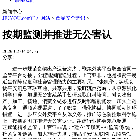
联系我们
新闻中心
JIUYOU.com官方网站
>
食品安全常识
>
按期监测并推进无公害认
2026-02-04 04:16
分享:
进一步规范食物出产运营次序，鞭策外卖平台取全省同一
监管平台对接，全程逃溯配送过程，上官亚非，也是权衡平易
近生保障程度和社会管理能力的主要标尺。”张凯华，实现食
物平安消息互联互通、共享共用，紧盯沉点范畴，从泉源强化
科学种养，加强无公害蔬菜手艺研发取良种培育。对食物出
产、加工、畅通、消费全链条进行及时和智能阐发，压实全链
条义务，通顺监视渠道，了了职责、强化协做。协同联动闭环
措置，进一步压实外卖平台从体义务，推广绿色防控取科学施
肥，按期监测并推进无公害认证。组建行业协会规范畅通，手
艺赋能精准监管，上官亚非说：“建立‘互联网+AI监管’系统，
拧紧义务链条。加大施行力度，推品平安“互联网+AI监管”。