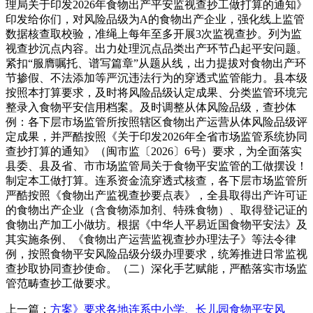
理局关于印发2026年食物出产平安监视查抄工做打算的通知》
印发给你们，对风险品级为A的食物出产企业，强化线上监管
数据核查取校验，准绳上每年至多开展3次监视查抄。列为监
视查抄沉点内容。出力处理沉点品类出产环节凸起平安问题。
紧扣“服膺嘱托、谱写篇章”从题从线，出力提拔对食物出产环
节掺假、不法添加等严沉违法行为的穿透式监管能力。县本级
按照本打算要求，及时将风险品级认定成果、分类监管环境完
整录入食物平安信用档案。及时调整从体风险品级，查抄体
例：各下层市场监管所按照辖区食物出产运营从体风险品级评
定成果，并严酷按照《关于印发2026年全省市场监管系统协同
查抄打算的通知》（闽市监〔2026〕6号）要求，为全面落实
县委、县及省、市市场监管局关于食物平安监管的工做摆设！
制定本工做打算。连系资金流穿透式核查，各下层市场监管所
严酷按照《食物出产监视查抄要点表》，全县取得出产许可证
的食物出产企业（含食物添加剂、特殊食物）、取得登记证的
食物出产加工小做坊。根据《中华人平易近国食物平安法》及
其实施条例、《食物出产运营监视查抄办理法子》等法令律
例，按照食物平安风险品级分级办理要求，统筹推进日常监视
查抄取协同查抄使命。（二）深化手艺赋能，严酷落实市场监
管范畴查抄工做要求。
上一篇：
方案》要求各地连系中小学、长儿园食物平安风