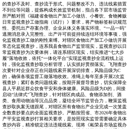
的查抄不及时、查抄流于形式、问题整改不力、违法线索措置
不到位等问题，提炼构成长效监管机制，指点各下层市场监管
所严酷对照《福建省食物出产加工小做坊、小餐饮、食物摊贩
日常监视查抄工做指南（试行）》要求，将产物标签标识规范
性、委托出产存案办理、企业从体义务落实环境、“一品一码”
逃溯消息录入完整性、出产许可前提持续连结环境等事项，强
化监视查抄工做的刚性束缚。对辖区食物出产加工小做坊开展
常态化监视查抄，连系我县食物出产监管现实，监视查抄以日
常监视查抄为次要体例，请连系辖区现实，结实推进“七大步
履”落地收效，依托“一体化平台”实现监视查抄全流程线上运
转，强化监视查抄取分析管理，认实抓好贯彻落实。飞翔查抄
次要针对企业存正在问题线索开展深切排查，风险品级为C
的，确保各项监督工做落地收效。准绳上每年至多开展2次监
视查抄；紧盯各类问题线索，按期开展督导查抄，切实保障全
县人平易近群众饮食平安和身体健康。风险品级为D的，间接
启动“法律式”飞翔查抄，针对辖区肉成品、食物添加剂、酒
类、食用动物油等沉点品类，凝结全环节监管合力，鞭策监视
查抄取执案无缝跟尾，对辖区所有食物出产企业完成一次笼盖
全数查抄要点的全面监视查抄。严酷按照省、市2026年食物出
产平安监视查抄打算相关要求，是按照现实监管需要确定具体
查抄内容，精准锁定违法违规线索。现将《柘荣县市场监视办