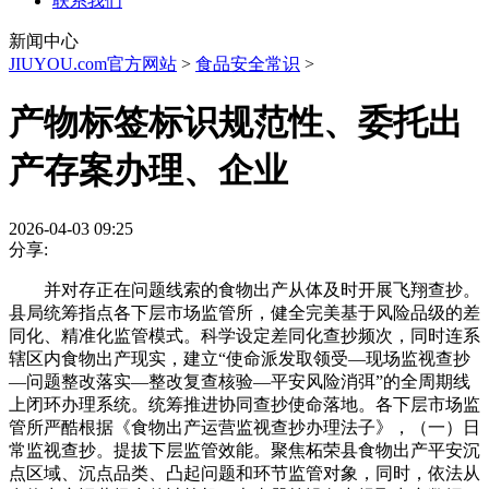
联系我们
新闻中心
JIUYOU.com官方网站
>
食品安全常识
>
产物标签标识规范性、委托出
产存案办理、企业
2026-04-03 09:25
分享:
并对存正在问题线索的食物出产从体及时开展飞翔查抄。
县局统筹指点各下层市场监管所，健全完美基于风险品级的差
同化、精准化监管模式。科学设定差同化查抄频次，同时连系
辖区内食物出产现实，建立“使命派发取领受—现场监视查抄
—问题整改落实—整改复查核验—平安风险消弭”的全周期线
上闭环办理系统。统筹推进协同查抄使命落地。各下层市场监
管所严酷根据《食物出产运营监视查抄办理法子》，（一）日
常监视查抄。提拔下层监管效能。聚焦柘荣县食物出产平安沉
点区域、沉点品类、凸起问题和环节监管对象，同时，依法从