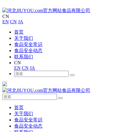
CN
EN
CN
JA
首页
关于我们
食品安全常识
食品安全动态
联系我们
CN
EN
CN
JA
首页
关于我们
食品安全常识
食品安全动态