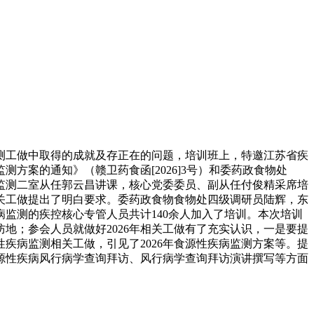
测工做中取得的成就及存正在的问题，培训班上，特邀江苏省疾
方案的通知》（赣卫药食函[2026]3号）和委药政食物处
心监测二室从任郭云昌讲课，核心党委委员、副从任付俊精采席培
相关工做提出了明白要求。委药政食物食物处四级调研员陆辉，东
病监测的疾控核心专管人员共计140余人加入了培训。本次培训
防地；参会人员就做好2026年相关工做有了充实认识，一是要提
疾病监测相关工做，引见了2026年食源性疾病监测方案等。提
食源性疾病风行病学查询拜访、风行病学查询拜访演讲撰写等方面