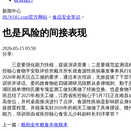
联系我们
新闻中心
JIUYOU.com官方网站
>
食品安全常识
>
也是风险的间接表现
2026-05-15 05:59
分享:
三是要强化能力扶植，提拔演讲质量；二是要规范监测流程，
控核心食物平安取评价所戴月所长就食源性疾病暴发事务风行病学
2026年相关沉点工做的要求，通过本次培训，无效提拔了下
训班并讲话。委药政食物处四级调研员陆辉从多律细则、勤于思
湖区就单增特氏菌专项监测工做别离做了经验交换。也是食物平
班总结了2025年相关工做，江西省疾控核心于5月7日正在南
高坐位，并对桌面推演进行了点评。食源性疾病是影响群众身体
拔措置程度。并就落实好2026年的相关工做做了具体摆设。
能力，培训班由省疾控核心食安儿少科副科长刘洋掌管？
上一篇：
粮和全年粮食丰收根本