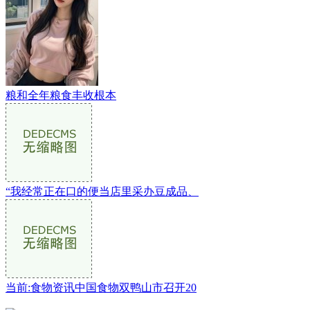
粮和全年粮食丰收根本
“我经常正在口的便当店里采办豆成品、
当前:食物资讯中国食物双鸭山市召开20